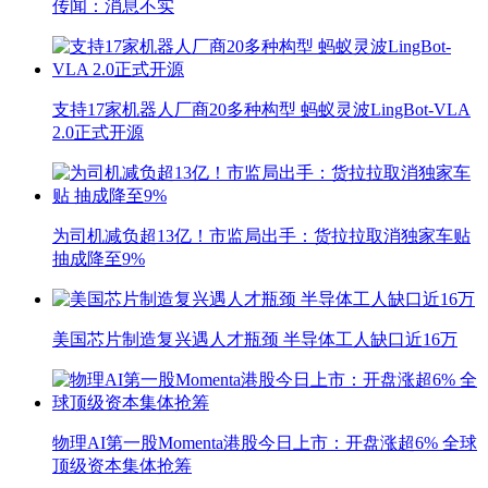
传闻：消息不实
支持17家机器人厂商20多种构型 蚂蚁灵波LingBot-VLA
2.0正式开源
为司机减负超13亿！市监局出手：货拉拉取消独家车贴
抽成降至9%
美国芯片制造复兴遇人才瓶颈 半导体工人缺口近16万
物理AI第一股Momenta港股今日上市：开盘涨超6% 全球
顶级资本集体抢筹