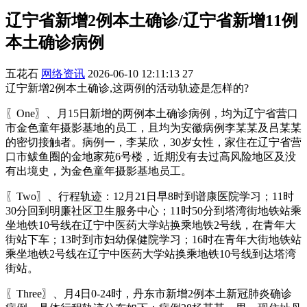
辽宁省新增2例本土确诊/辽宁省新增11例
本土确诊病例
五花石
网络资讯
2026-06-10 12:11:13
27
辽宁新增2例本土确诊,这两例的活动轨迹是怎样的?
〖One〗、月15日新增的两例本土确诊病例，均为辽宁省营口
市金色童年摄影基地的员工，且均为安徽病例李某某及吕某某
的密切接触者。病例一，李某欣，30岁女性，家住在辽宁省营
口市鲅鱼圈的金地家苑6号楼，近期没有去过高风险地区及没
有出境史，为金色童年摄影基地员工。
〖Two〗、行程轨迹：12月21日早8时到谱康医院学习；11时
30分回到明廉社区卫生服务中心；11时50分到塔湾街地铁站乘
坐地铁10号线在辽宁中医药大学站换乘地铁2号线，在青年大
街站下车；13时到市妇幼保健院学习；16时在青年大街地铁站
乘坐地铁2号线在辽宁中医药大学站换乘地铁10号线到达塔湾
街站。
〖Three〗、月4日0-24时，丹东市新增2例本土新冠肺炎确诊