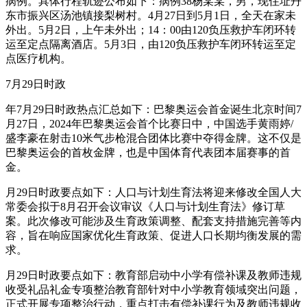
病例。具体行程轨迹公布如下：病例38杨某某，男，现住址丹
东市振兴区汤池镇接梨树村。4月27日到5月1日，全天在家未
外出。5月2日，上午未外出；14：00由120负压救护车闭环转
运至定点隔离酒店。5月3日，由120负压救护车闭环转运至定
点医疗机构。
7月29日时政
年7月29日时政热点汇总如下：巴黎奥运会首金诞生北京时间7
月27日，2024年巴黎奥运会首个比赛日中，中国选手黄雨婷/
盛李豪在射击10米气步枪混合团体比赛中夺得金牌。这不仅是
巴黎奥运会的首枚金牌，也是中国体育代表团本届赛事的首
金。
月29日时政要点如下：人口与计划生育法将迎来修改全国人大
常委会拟于8月召开会议审议《人口与计划生育法》修订草
案。此次修改可能涉及生育政策调整、配套支持措施完善等内
容，旨在响应国家优化生育政策、促进人口长期均衡发展的需
求。
月29日时政要点如下：教育部启动中小学有偿补课及教师违规
收受礼品礼金专项整治教育部针对中小学教育领域突出问题，
正式开展专项整治行动，重点打击有偿补课行为及教师违规收