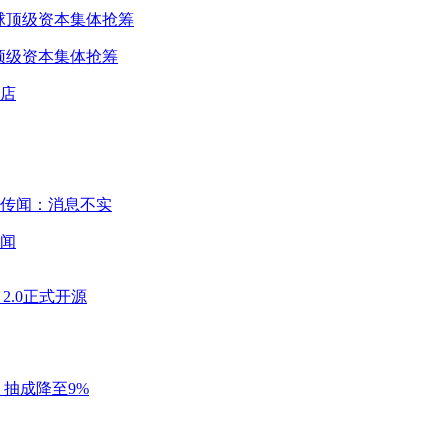
球顶级资本集体抢筹
闻