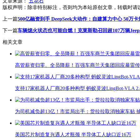
文章来源：
五花石
版权声明：
除非特别标注，否则均为本站原创文章，转载时请
上一篇
500亿融资到手 DeepSeek大动作：自建算力中心 50万
下一篇
车辆熄火状态也可能自燃！克莱斯勒召回超107万辆Jee
相关文章
高管薪资归零、全员降薪！百强车商兰天集团回应暴雷传
支持17家机器人厂商20多种构型 蚂蚁灵波LingBot-VLA 
为司机减负超13亿！市监局出手：货拉拉取消独家车贴 抽
美国芯片制造复兴遇人才瓶颈 半导体工人缺口近16万