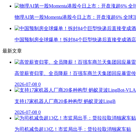
物理AI第一股Momenta港股今日上市：开盘涨超6% 全
中国预制房全球爆单！拆封84个巨型快递后直接变成酒店
最新文章
高管薪资归零、全员降薪！百强车商兰天集团回应暴雷传
2026-07-08
0
支持17家机器人厂商20多种构型 蚂蚁灵波LingB
2026-07-08
0
为司机减负超13亿！市监局出手：货拉拉取消独家车贴