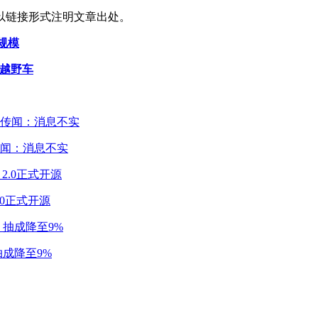
以链接形式注明文章出处。
卡规模
p越野车
闻：消息不实
2.0正式开源
成降至9%