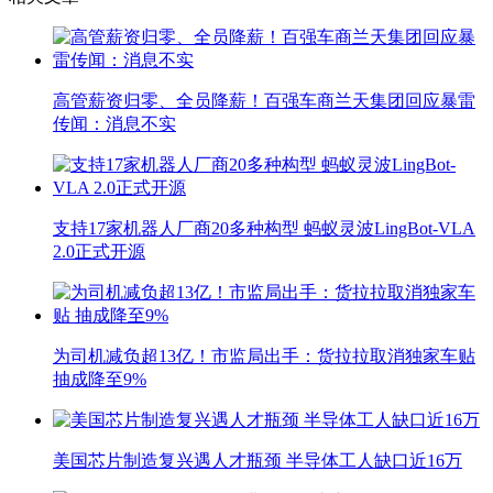
高管薪资归零、全员降薪！百强车商兰天集团回应暴雷
传闻：消息不实
支持17家机器人厂商20多种构型 蚂蚁灵波LingBot-VLA
2.0正式开源
为司机减负超13亿！市监局出手：货拉拉取消独家车贴
抽成降至9%
美国芯片制造复兴遇人才瓶颈 半导体工人缺口近16万