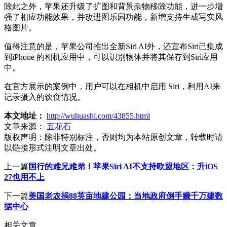
除此之外，苹果还升级了扩图和背景杂物移除功能，进一步增
强了相应功能效果，并改进图乐园功能，新增支持生成写实风
格图片。
值得注意的是，苹果公司推出全新Siri AI外，还宣布Siri已集成
到iPhone 的相机应用中，可以识别物体并将其保存到Siri应用
中。
在官方展示的案例中，用户可以在相机中启用 Siri，利用AI来
记录摄入的饮食情况。
本文地址：
http://wuhuashi.com/43855.html
文章来源：
五花石
版权声明：
除非特别标注，否则均为本站原创文章，转载时请
以链接形式注明文章出处。
上一篇
国行的难兄难弟！苹果Siri AI不支持欧盟地区：升iOS
27也用不上
下一篇
美国老农捐88英亩地建公园：当地政府倒手赚千万建数
据中心
相关文章