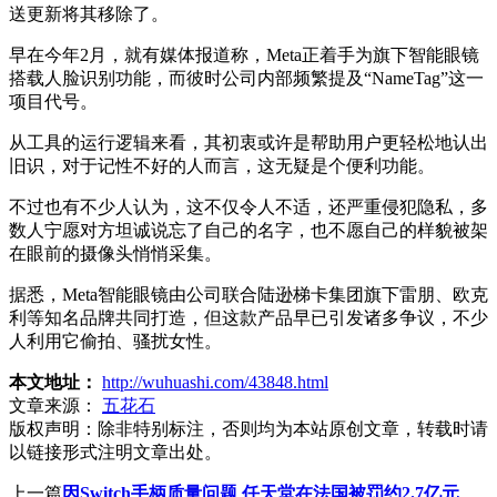
送更新将其移除了。
早在今年2月，就有媒体报道称，Meta正着手为旗下智能眼镜
搭载人脸识别功能，而彼时公司内部频繁提及“NameTag”这一
项目代号。
从工具的运行逻辑来看，其初衷或许是帮助用户更轻松地认出
旧识，对于记性不好的人而言，这无疑是个便利功能。
不过也有不少人认为，这不仅令人不适，还严重侵犯隐私，多
数人宁愿对方坦诚说忘了自己的名字，也不愿自己的样貌被架
在眼前的摄像头悄悄采集。
据悉，Meta智能眼镜由公司联合陆逊梯卡集团旗下雷朋、欧克
利等知名品牌共同打造，但这款产品早已引发诸多争议，不少
人利用它偷拍、骚扰女性。
本文地址：
http://wuhuashi.com/43848.html
文章来源：
五花石
版权声明：
除非特别标注，否则均为本站原创文章，转载时请
以链接形式注明文章出处。
上一篇
因Switch手柄质量问题 任天堂在法国被罚约2.7亿元