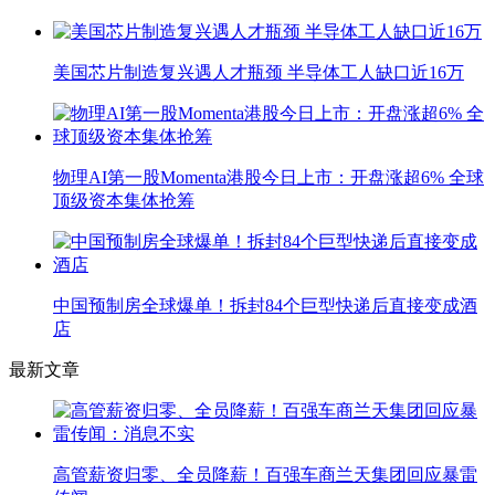
美国芯片制造复兴遇人才瓶颈 半导体工人缺口近16万
物理AI第一股Momenta港股今日上市：开盘涨超6% 全球
顶级资本集体抢筹
中国预制房全球爆单！拆封84个巨型快递后直接变成酒
店
最新文章
高管薪资归零、全员降薪！百强车商兰天集团回应暴雷