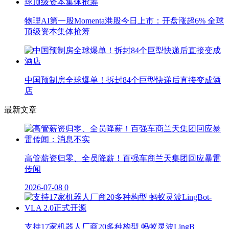
物理AI第一股Momenta港股今日上市：开盘涨超6% 全球
顶级资本集体抢筹
中国预制房全球爆单！拆封84个巨型快递后直接变成酒
店
最新文章
高管薪资归零、全员降薪！百强车商兰天集团回应暴雷
传闻
2026-07-08
0
支持17家机器人厂商20多种构型 蚂蚁灵波LingB