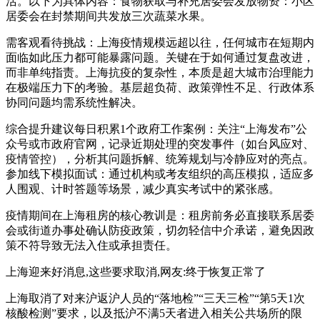
活。以下为具体内容：食物获取与补充居委会发放物资：小区
居委会在封禁期间共发放三次蔬菜水果。
需客观看待挑战：上海疫情规模远超以往，任何城市在短期内
面临如此压力都可能暴露问题。关键在于如何通过复盘改进，
而非单纯指责。上海抗疫的复杂性，本质是超大城市治理能力
在极端压力下的考验。基层超负荷、政策弹性不足、行政体系
协同问题均需系统性解决。
综合提升建议每日积累1个政府工作案例：关注“上海发布”公
众号或市政府官网，记录近期处理的突发事件（如台风应对、
疫情管控），分析其问题拆解、统筹规划与冷静应对的亮点。
参加线下模拟面试：通过机构或考友组织的高压模拟，适应多
人围观、计时答题等场景，减少真实考试中的紧张感。
疫情期间在上海租房的核心教训是：租房前务必直接联系居委
会或街道办事处确认防疫政策，切勿轻信中介承诺，避免因政
策不符导致无法入住或承担责任。
上海迎来好消息,这些要求取消,网友:终于恢复正常了
上海取消了对来沪返沪人员的“落地检”“三天三检”“第5天1次
核酸检测”要求，以及抵沪不满5天者进入相关公共场所的限