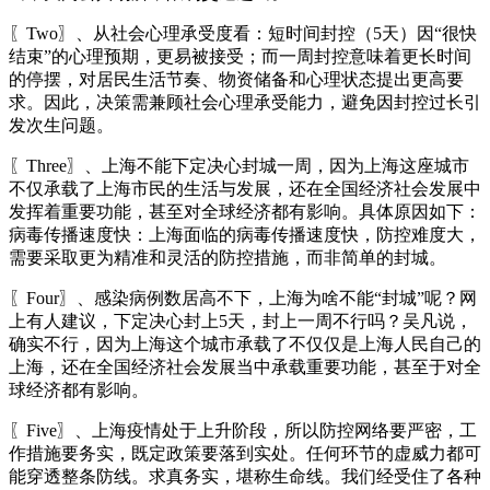
〖Two〗、从社会心理承受度看：短时间封控（5天）因“很快
结束”的心理预期，更易被接受；而一周封控意味着更长时间
的停摆，对居民生活节奏、物资储备和心理状态提出更高要
求。因此，决策需兼顾社会心理承受能力，避免因封控过长引
发次生问题。
〖Three〗、上海不能下定决心封城一周，因为上海这座城市
不仅承载了上海市民的生活与发展，还在全国经济社会发展中
发挥着重要功能，甚至对全球经济都有影响。具体原因如下：
病毒传播速度快：上海面临的病毒传播速度快，防控难度大，
需要采取更为精准和灵活的防控措施，而非简单的封城。
〖Four〗、感染病例数居高不下，上海为啥不能“封城”呢？网
上有人建议，下定决心封上5天，封上一周不行吗？吴凡说，
确实不行，因为上海这个城市承载了不仅仅是上海人民自己的
上海，还在全国经济社会发展当中承载重要功能，甚至于对全
球经济都有影响。
〖Five〗、上海疫情处于上升阶段，所以防控网络要严密，工
作措施要务实，既定政策要落到实处。任何环节的虚威力都可
能穿透整条防线。求真务实，堪称生命线。我们经受住了各种