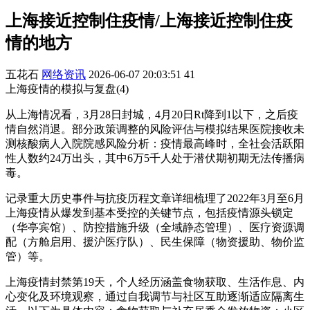
上海接近控制住疫情/上海接近控制住疫
情的地方
五花石
网络资讯
2026-06-07 20:03:51
41
上海疫情的模拟与复盘(4)
从上海情况看，3月28日封城，4月20日Rt降到1以下，之后疫
情自然消退。部分政策调整的风险评估与模拟结果医院接收未
测核酸病人入院院感风险分析：疫情最高峰时，全社会活跃阳
性人数约24万出头，其中6万5千人处于潜伏期初期无法传播病
毒。
记录重大历史事件与抗疫历程文章详细梳理了2022年3月至6月
上海疫情从爆发到基本受控的关键节点，包括疫情源头锁定
（华亭宾馆）、防控措施升级（全域静态管理）、医疗资源调
配（方舱启用、援沪医疗队）、民生保障（物资援助、物价监
管）等。
上海疫情封禁第19天，个人经历涵盖食物获取、生活作息、内
心变化及环境观察，通过自我调节与社区互助逐渐适应隔离生