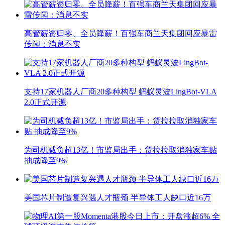
高管薪资归零、全员降薪！百强车商兰天集团回应暴雷
传闻：消息不实
支持17家机器人厂商20多种构型 蚂蚁灵波LingBot-VLA
2.0正式开源
为司机减负超13亿！市监局出手：货拉拉取消独家车贴
抽成降至9%
美国芯片制造复兴遇人才瓶颈 半导体工人缺口近16万