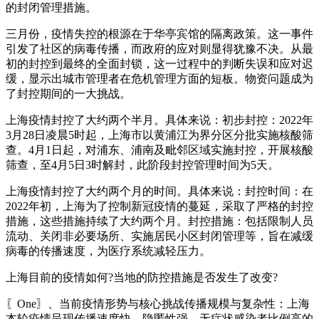
的封闭管理措施。
三月份，疫情失控的根源在于华亭宾馆的隔离政策。这一事件
引发了社区的病毒传播，而政府的应对则显得犹豫不决。从最
初的封控到最终的全面封锁，这一过程中的判断失误和应对迟
缓，显示出城市管理者在危机管理方面的短板。物资问题成为
了封控期间的一大挑战。
上海疫情封控了大约两个半月。具体来说：初步封控：2022年
3月28日凌晨5时起，上海市以黄浦江为界分区分批实施核酸筛
查。4月1日起，对浦东、浦南及毗邻区域实施封控，开展核酸
筛查，至4月5日3时解封，此阶段封控管理时间为5天。
上海疫情封控了大约两个月的时间。具体来说：封控时间：在
2022年初，上海为了控制新冠疫情的蔓延，采取了严格的封控
措施，这些措施持续了大约两个月。封控措施：包括限制人员
流动、关闭非必要场所、实施居民小区封闭管理等，旨在减缓
病毒的传播速度，为医疗系统减轻压力。
上海目前的疫情如何?当地的防控措施是否发生了改变?
〖One〗、当前疫情形势与核心挑战传播规模与复杂性：上海
本轮疫情呈现传播速度快、隐匿性强、无症状感染者比例高的