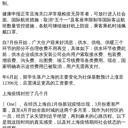
制。
健康申报正常且海关口岸常规检疫无异常者，可放行进入社会
面。国际航班措施：取消“五个一”及客座率限制等国际客运航
班数量管控措施，各航司继续做好机上防疫，乘客乘机时须佩
戴口罩。
自7月份开始，广大住户迎来好消息，供水、供电、供暖三个
环节的部分不合理收费不用再交，具体如下：供水环节收费此
前，供水企业或供水安装公司会向用户索取接水费、包装费、
增容费、沟头费、出图费、竣工导线费等各类费用。现在，国
家明确表示这些费用已被取消，用户无需再支付。
年6月起，留学生落户上海的主要变化为社保基数预计上涨至
12396元，且需满足更高的工资要求。
上海疫情封控了几个月
〖One〗、在经历上海自2月份新冠疫情出现，3月份逐渐严
重，直至4月开始全面封城的这两个多月里，我作为封控区的
一员，经历了从失望到近乎绝望，再到麻木的心路历程。以下
是我这段时间的真实感受，以及对上海疫情期间社会状态的一