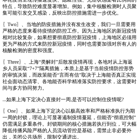
特点，导致防控难度显著增加。例如，集中核酸检测时人员聚
集可能引发交叉感染，反映出防控措施需进一步优化。
〖Two〗、当地的防疫措施并没有发生改变，我们一旦需要用
严格的态度来看待疫情的防控工作。因为上海地区的新冠疫情
相对比较复杂，如果想要彻底防控新冠疫情，上海地区必须用
更为严格的方式来防控新冠疫情，同时也需要加强对所有人的
核酸检测的密度和强度。
〖Three〗、上海“类解封”后散发疫情再现，各地对从上海返
乡人员采取“7+7”隔离措施，本质上是基于当前疫情防控形势
的审慎决策，而政策能否“言而有信”取决于上海能否真正实现
社会面动态清零、各地能否科学精准落实防控要求，这需要时
间与多方协同努力。
...如果上海下定决心直接封一周,是否可以控制住疫情呢?
〖One〗、如果上海下定决心以极高效率和严格标准执行为期
一周的封锁，理论上可显著遏制疫情蔓延，但能否“彻底控制”
仍需满足多重条件。封锁期间的核心措施若执行到位，可大幅
降低传播风险严格的人员流动管控是基础，需禁止非必要外
出，关闭公共场所，限制交通进出。