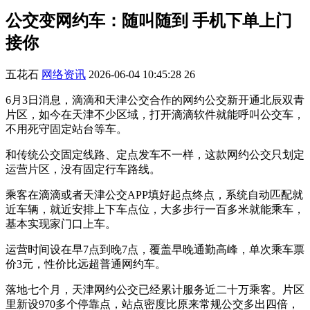
公交变网约车：随叫随到 手机下单上门
接你
五花石
网络资讯
2026-06-04 10:45:28
26
6月3日消息，滴滴和天津公交合作的网约公交新开通北辰双青
片区，如今在天津不少区域，打开滴滴软件就能呼叫公交车，
不用死守固定站台等车。
和传统公交固定线路、定点发车不一样，这款网约公交只划定
运营片区，没有固定行车路线。
乘客在滴滴或者天津公交APP填好起点终点，系统自动匹配就
近车辆，就近安排上下车点位，大多步行一百多米就能乘车，
基本实现家门口上车。
运营时间设在早7点到晚7点，覆盖早晚通勤高峰，单次乘车票
价3元，性价比远超普通网约车。
落地七个月，天津网约公交已经累计服务近二十万乘客。片区
里新设970多个停靠点，站点密度比原来常规公交多出四倍，