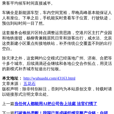
乘客平均候车时间直接减半。
车辆全是新能源车型，车内空间宽裕，早晚高峰基本能保证人
人有座位。下单之后，手机能实时查看车子位置、行驶轨迹，
预估到站时间一目了然。
这套服务会根据片区特点调整运营思路，空港片区主打产业园
和地铁接驳，杨柳青兼顾居民日常和游客出行，咸水沽、北辰
这类新建小区重点衔接地铁站，补齐传统公交覆盖不到的出行
空白。
除天津之外，这套网约公交模式已经落地广州、济南、合肥等
十多个城市。后续滴滴还会继续和各地公交合作拓点，用灵活
的新模式补齐城市短途出行短板。
本文地址：
http://wuhuashi.com/43163.html
文章来源：
五花石
版权声明：
除非特别标注，否则均为本站原创文章，转载时请
以链接形式注明文章出处。
上一篇
当任何人都能用AI把公司告上法庭 法官们慌了
下一篇
打破海外垄断！我国已形成碳纤维完整产业链：自研