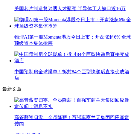
美国芯片制造复兴遇人才瓶颈 半导体工人缺口近16万
物理AI第一股Momenta港股今日上市：开盘涨超6% 全球
顶级资本集体抢筹
中国预制房全球爆单！拆封84个巨型快递后直接变成酒
店
最新文章
高管薪资归零、全员降薪！百强车商兰天集团回应暴雷
传闻