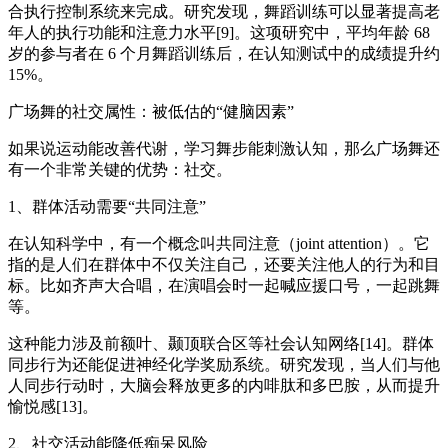
合执行控制系统来完成。研究发现，舞蹈训练可以显著提高老
年人的执行功能和注意力水平[9]。这项研究中，平均年龄 68
岁的参与者在 6 个月舞蹈训练后，在认知测试中的成绩提升约
15%。
广场舞的社交属性：被低估的“健脑因素”
如果说运动能改善代谢，学习舞步能刺激认知，那么广场舞还
有一个非常关键的优势：社交。
1、群体活动需要“共同注意”
在认知科学中，有一个概念叫共同注意（joint attention）。它
指的是人们在群体中不仅关注自己，还要关注他人的行为和目
标。比如齐声大合唱，在演唱会时一起喊应援口号，一起跳舞
等。
这种能力涉及前额叶、颞顶联合区等社会认知网络[14]。群体
同步行为还能促进神经化学奖励系统。研究发现，当人们与他
人同步行动时，大脑会释放更多的内啡肽和多巴胺，从而提升
愉悦感[13]。
2、社交活动能降低痴呆风险