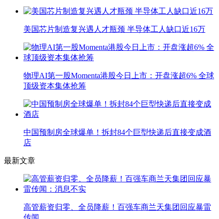
美国芯片制造复兴遇人才瓶颈 半导体工人缺口近16万
物理AI第一股Momenta港股今日上市：开盘涨超6% 全球
顶级资本集体抢筹
中国预制房全球爆单！拆封84个巨型快递后直接变成酒
店
最新文章
高管薪资归零、全员降薪！百强车商兰天集团回应暴雷
传闻