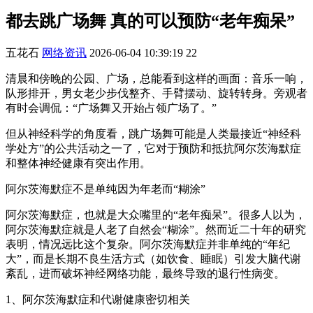
都去跳广场舞 真的可以预防“老年痴呆”
五花石
网络资讯
2026-06-04 10:39:19
22
清晨和傍晚的公园、广场，总能看到这样的画面：音乐一响，
队形排开，男女老少步伐整齐、手臂摆动、旋转转身。旁观者
有时会调侃：“广场舞又开始占领广场了。”
但从神经科学的角度看，跳广场舞可能是人类最接近“神经科
学处方”的公共活动之一了，它对于预防和抵抗阿尔茨海默症
和整体神经健康有突出作用。
阿尔茨海默症不是单纯因为年老而“糊涂”
阿尔茨海默症，也就是大众嘴里的“老年痴呆”。很多人以为，
阿尔茨海默症就是人老了自然会“糊涂”。然而近二十年的研究
表明，情况远比这个复杂。阿尔茨海默症并非单纯的“年纪
大”，而是长期不良生活方式（如饮食、睡眠）引发大脑代谢
紊乱，进而破坏神经网络功能，最终导致的退行性病变。
1、阿尔茨海默症和代谢健康密切相关