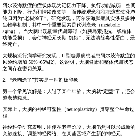
阿尔茨海默症的症状体现为记忆力下降、执行功能减弱、空间
能力下降、行为和情绪改变等，而传统观念往往把这些变化单
纯归因为“老糊涂了”。研究发现，阿尔茨海默症其实涉及多种
生物学机制，其中一个重要因素是代谢衰老（metabolic
aging）。当大脑出现能量代谢障碍（如胰岛素抵抗、线粒体
功能受损），会使神经元长期“饥饿”，无法清除毒性蛋白，最
终死亡。
大规模流行病学研究发现，II 型糖尿病患者患阿尔茨海默症的
风险约增加 50%~65%[2]。这说明，大脑健康和整体代谢状态
之间存在密切关系。
2、“老糊涂了”其实是一种刻板印象
另一个常见误解是：人过了某个年龄，大脑就“定型”了，还会
越老越糊涂。
实际上，大脑的神经可塑性（neuroplasticity）贯穿整个生命过
程。
神经科学研究表明，即使在老年阶段，大脑仍然可以形成新的
突触连接、调整神经网络、在某些区域产生新的神经元。