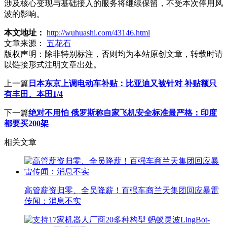
涉及核心变现与基础接入的服务将继续保留，不受本次停用风
波的影响。
本文地址：
http://wuhuashi.com/43146.html
文章来源：
五花石
版权声明：
除非特别标注，否则均为本站原创文章，转载时请
以链接形式注明文章出处。
上一篇
日本东京上调电动车补贴：比亚迪又被针对 补贴额只
有丰田、本田1/4
下一篇
绝对不用怕 俄罗斯称自家飞机安全标准最严格：印度
都要买200架
相关文章
高管薪资归零、全员降薪！百强车商兰天集团回应暴雷
传闻：消息不实