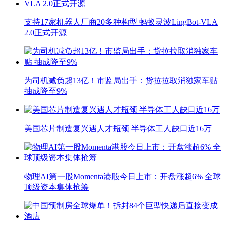
支持17家机器人厂商20多种构型 蚂蚁灵波LingBot-VLA
2.0正式开源
为司机减负超13亿！市监局出手：货拉拉取消独家车贴
抽成降至9%
美国芯片制造复兴遇人才瓶颈 半导体工人缺口近16万
物理AI第一股Momenta港股今日上市：开盘涨超6% 全球
顶级资本集体抢筹