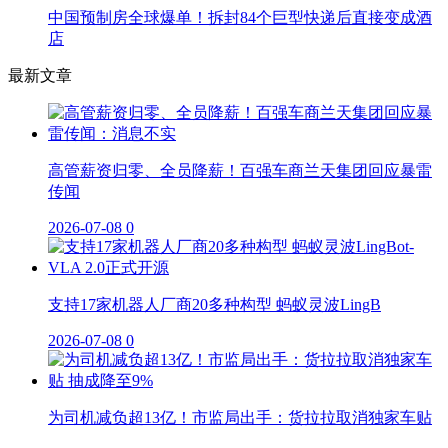
中国预制房全球爆单！拆封84个巨型快递后直接变成酒
店
最新文章
高管薪资归零、全员降薪！百强车商兰天集团回应暴雷
传闻
2026-07-08
0
支持17家机器人厂商20多种构型 蚂蚁灵波LingB
2026-07-08
0
为司机减负超13亿！市监局出手：货拉拉取消独家车贴