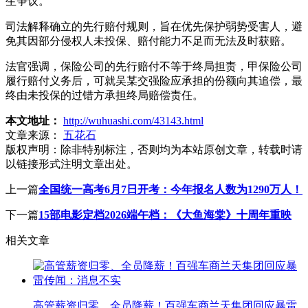
生争议。
司法解释确立的先行赔付规则，旨在优先保护弱势受害人，避
免其因部分侵权人未投保、赔付能力不足而无法及时获赔。
法官强调，保险公司的先行赔付不等于终局担责，甲保险公司
履行赔付义务后，可就吴某交强险应承担的份额向其追偿，最
终由未投保的过错方承担终局赔偿责任。
本文地址：
http://wuhuashi.com/43143.html
文章来源：
五花石
版权声明：
除非特别标注，否则均为本站原创文章，转载时请
以链接形式注明文章出处。
上一篇
全国统一高考6月7日开考：今年报名人数为1290万人！
下一篇
15部电影定档2026端午档：《大鱼海棠》十周年重映
相关文章
高管薪资归零、全员降薪！百强车商兰天集团回应暴雷