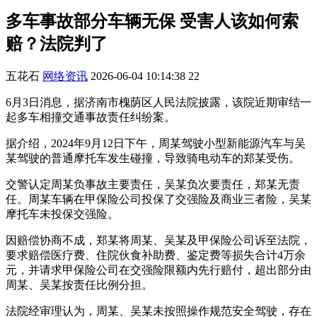
多车事故部分车辆无保 受害人该如何索
赔？法院判了
五花石
网络资讯
2026-06-04 10:14:38
22
6月3日消息，据济南市槐荫区人民法院披露，该院近期审结一
起多车相撞交通事故责任纠纷案。
据介绍，2024年9月12日下午，周某驾驶小型新能源汽车与吴
某驾驶的普通摩托车发生碰撞，导致骑电动车的郑某受伤。
交警认定周某负事故主要责任，吴某负次要责任，郑某无责
任。周某车辆在甲保险公司投保了交强险及商业三者险，吴某
摩托车未投保交强险。
因赔偿协商不成，郑某将周某、吴某及甲保险公司诉至法院，
要求赔偿医疗费、住院伙食补助费、鉴定费等损失合计4万余
元，并请求甲保险公司在交强险限额内先行赔付，超出部分由
周某、吴某按责任比例分担。
法院经审理认为，周某、吴某未按照操作规范安全驾驶，存在