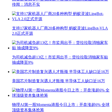
传闻：消息不实
支持17家机器人厂商20多种构型 蚂蚁灵波LingBot-VLA
2.0正式开源
为司机减负超13亿！市监局出手：货拉拉取消独家车贴
抽成降至9%
美国芯片制造复兴遇人才瓶颈 半导体工人缺口近16万
物理AI第一股Momenta港股今日上市：开盘涨超6% 全球
顶级资本集体抢筹