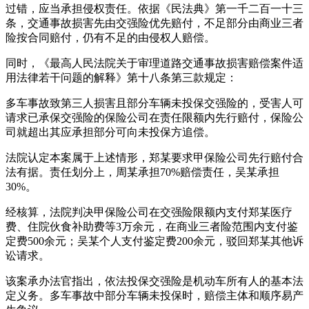
过错，应当承担侵权责任。依据《民法典》第一千二百一十三
条，交通事故损害先由交强险优先赔付，不足部分由商业三者
险按合同赔付，仍有不足的由侵权人赔偿。
同时，《最高人民法院关于审理道路交通事故损害赔偿案件适
用法律若干问题的解释》第十八条第三款规定：
多车事故致第三人损害且部分车辆未投保交强险的，受害人可
请求已承保交强险的保险公司在责任限额内先行赔付，保险公
司就超出其应承担部分可向未投保方追偿。
法院认定本案属于上述情形，郑某要求甲保险公司先行赔付合
法有据。责任划分上，周某承担70%赔偿责任，吴某承担
30%。
经核算，法院判决甲保险公司在交强险限额内支付郑某医疗
费、住院伙食补助费等3万余元，在商业三者险范围内支付鉴
定费500余元；吴某个人支付鉴定费200余元，驳回郑某其他诉
讼请求。
该案承办法官指出，依法投保交强险是机动车所有人的基本法
定义务。多车事故中部分车辆未投保时，赔偿主体和顺序易产