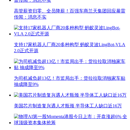
高管薪资归零、全员降薪！百强车商兰天集团回应暴雷
传闻：消息不实
支持17家机器人厂商20多种构型 蚂蚁灵波LingBot-VLA
2.0正式开源
为司机减负超13亿！市监局出手：货拉拉取消独家车贴
抽成降至9%
美国芯片制造复兴遇人才瓶颈 半导体工人缺口近16万