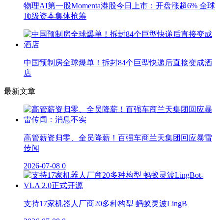
物理AI第一股Momenta港股今日上市：开盘涨超6% 全球
顶级资本集体抢筹
中国预制房全球爆单！拆封84个巨型快递后直接变成酒
店
最新文章
高管薪资归零、全员降薪！百强车商兰天集团回应暴雷
传闻
2026-07-08
0
支持17家机器人厂商20多种构型 蚂蚁灵波LingB