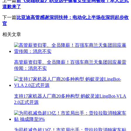
上一篇
前《英雄联盟》职业选手偷看女生全网被喷！本人正式
道歉来了
下一篇
比亚迪高管感谢深圳扶持：电动化上半场在深圳起步收
官
相关文章
高管薪资归零、全员降薪！百强车商兰天集团回应暴雷
传闻：消息不实
支持17家机器人厂商20多种构型 蚂蚁灵波LingBot-VLA
2.0正式开源
为司机减负超13亿！市监局出手：货拉拉取消独家车贴