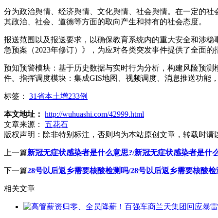
分为政治舆情、经济舆情、文化舆情、社会舆情。在一定的社
其政治、社会、道德等方面的取向产生和持有的社会态度。
报送范围以及报送要求，以确保教育系统内的重大安全和涉稳
急预案（2023年修订）》，为应对各类突发事件提供了全面
预知预警模块：基于历史数据与实时行为分析，构建风险预测模
件。指挥调度模块：集成GIS地图、视频调度、消息推送功能
标签：
31省本土增233例
本文地址：
http://wuhuashi.com/42999.html
文章来源：
五花石
版权声明：
除非特别标注，否则均为本站原创文章，转载时请
上一篇
新冠无症状感染者是什么意思?/新冠无症状感染者是什
下一篇
28号以后返乡需要核酸检测吗/28号以后返乡需要核酸
相关文章