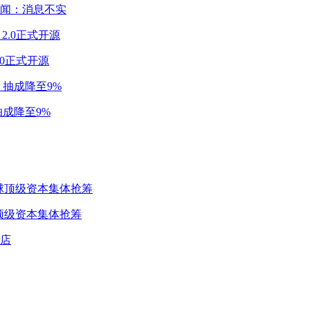
闻：消息不实
2.0正式开源
成降至9%
球顶级资本集体抢筹