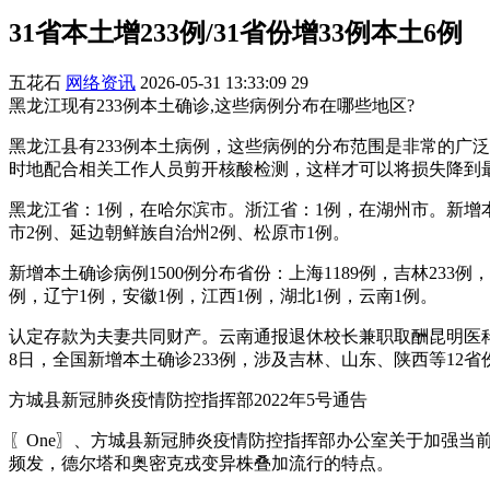
31省本土增233例/31省份增33例本土6例
五花石
网络资讯
2026-05-31 13:33:09
29
黑龙江现有233例本土确诊,这些病例分布在哪些地区?
黑龙江县有233例本土病例，这些病例的分布范围是非常的广
时地配合相关工作人员剪开核酸检测，这样才可以将损失降到
黑龙江省：1例，在哈尔滨市。浙江省：1例，在湖州市。新增本土
市2例、延边朝鲜族自治州2例、松原市1例。
新增本土确诊病例1500例分布省份：上海1189例，吉林233
例，辽宁1例，安徽1例，江西1例，湖北1例，云南1例。
认定存款为夫妻共同财产。云南通报退休校长兼职取酬昆明医科
8日，全国新增本土确诊233例，涉及吉林、山东、陕西等12省
方城县新冠肺炎疫情防控指挥部2022年5号通告
〖One〗、方城县新冠肺炎疫情防控指挥部办公室关于加强
频发，德尔塔和奥密克戎变异株叠加流行的特点。