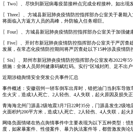
〖Two〗、尽快到新冠病毒疫苗接种点完成全程接种。如出
〖Three〗、方城县新冠肺炎疫情防控指挥部办公室关于暑
将面临入方返方人员的高峰，外防输入任务艰巨。
〖Four〗、方城县新冠肺炎疫情防控指挥部办公室关于加强
〖Five〗、开封市新冠肺炎疫情防控指挥部办公室关于严厉
发展，在常态化疫情防控期间将严厉查处以下15种涉及疫情防
〖Six〗、郑州市新冠肺炎疫情防控指挥部办公室发布2022
措施：全体人员郑州健康码赋红码。实行“区域封闭、足不出户
近期涉稳舆情安全突发公共事件汇总
事件概述：安徽宿州一轿车倒车出库时，错把油门当刹车导致
生火灾，造成3人死亡、2人轻伤、4人失联，起火原因及损失
青海海北州门源县2级地震3月7日22时35分，门源县发生2
火面积约200平方米，造成3人死亡、2人轻伤、4人失联，起
网络负面情绪在热点舆情事件中主要表现为以下五种类型：愤
度，如家暴案件、性侵案件、暴力执法案件等，都曾激发舆论