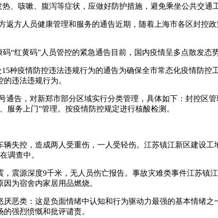
现发热、咳嗽、腹泻等症状，应做好防护措施，避免乘坐公共交通
期入方返方人员健康管理和服务的通告近期，随着上海市各区封控政
健康码“红黄码”人员管控的紧急通告目前，国内疫情呈多点散发态
查处15种疫情防控违法违规行为的通告为确保全市常态化疫情防
控的违法违规行为。
年55号通告，对新郑市部分区域实行分类管理，具体如下：封控
、服务上门”管理。按疫情防控规定进行核酸检测。
车辆失控，造成两人受重伤，一人受轻伤。江苏镇江新区建设工
正在调查中。
级地震，震源深度9千米，无人员伤亡报告。事故灾难类事件江苏镇江
火原因为宿舍内家居用品燃烧。
怒厌恶类：这是负面情绪中认知和行为驱动力最强的基本情绪之
场的强烈愤慨和批评谴责。