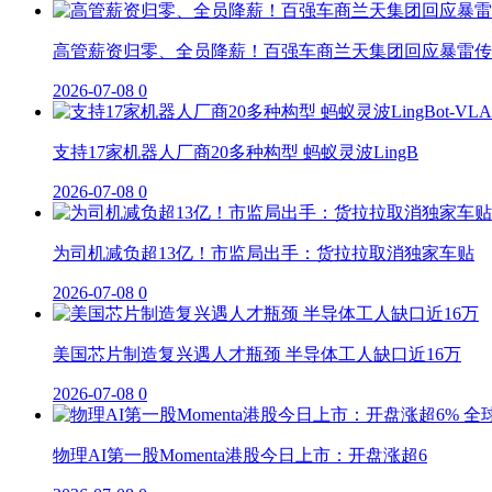
高管薪资归零、全员降薪！百强车商兰天集团回应暴雷传
2026-07-08
0
支持17家机器人厂商20多种构型 蚂蚁灵波LingB
2026-07-08
0
为司机减负超13亿！市监局出手：货拉拉取消独家车贴
2026-07-08
0
美国芯片制造复兴遇人才瓶颈 半导体工人缺口近16万
2026-07-08
0
物理AI第一股Momenta港股今日上市：开盘涨超6