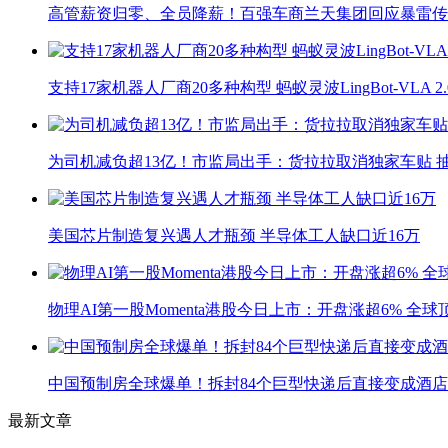
高管薪资归零、全员降薪！百强车商兰天集团回应暴雷传
支持17家机器人厂商20多种构型 蚂蚁灵波LingBot-VLA 
为司机减负超13亿！市监局出手：货拉拉取消独家车贴 抽
美国芯片制造复兴遇人才瓶颈 半导体工人缺口近16万
物理AI第一股Momenta港股今日上市：开盘涨超6% 全
中国预制房全球爆单！拆封84个巨型快递后直接变成酒店
最新文章