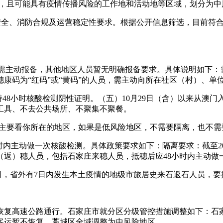
时间，且可能具有疫情传播风险的工作地和活动地等区域，划分为
生安全、消防合规及运营稳定性要求。根据公开信息筛选，目前符
需主动报备，其他地区人员暂无明确报备要求。具体说明如下：需报备
康码为“红码”或“黄码”的人员，需主动向所在社区（村）、单
持48小时核酸检测阴性证明。（五）10月29日（含）以来从澳
工具、不去公共场所、不聚集不聚餐。
测，主要看你所在的地区，如果是低风险地区，不需要隔离，也不
小时内主动做一次核酸检测。具体政策要求如下：隔离要求：截至2
（返）穗人员，包括石家庄来穗人员，抵穗后应48小时内主动做
月14日，省外有7日内发生本土疫情的地级市旅居史来石返石人员，
有序恢复高速公路通行。石家庄市就分区分级管控措施调整如下：
客运暂不恢复。藁城区全域调整为中风险地区。