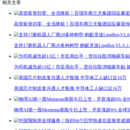
相关文章
高管薪资归零、全员降薪！百强车商兰天集团回应暴雷传
支持17家机器人厂商20多种构型 蚂蚁灵波LingBot-VLA 
为司机减负超13亿！市监局出手：货拉拉取消独家车贴 抽
美国芯片制造复兴遇人才瓶颈 半导体工人缺口近16万
物理AI第一股Momenta港股今日上市：开盘涨超6% 全