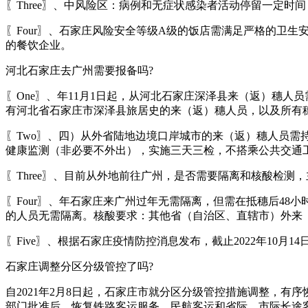
〖Three〗、中风险区：病例和无症状感染者活动停留一定
〖Four〗、石家庄风险安全等级A级的饭店需满足严格的卫
的餐饮企业。
河北石家庄去广州需要报备吗?
〖One〗、年11月1日起，从河北石家庄深泽县来（返）穗人员
有河北省石家庄市深泽县旅居史的来（返）穗人员，以及所有穗
〖Two〗、四）从外省陆地边境口岸城市的来（返）穗人员需
健康监测（非必要不外出），实施三天三检，不搭乘公共交通
〖Three〗、目前从外地前往广州，是否需要隔离和核酸检
〖Four〗、年石家庄来广州过年无需隔离，但需在抵穗后48
的人员无需隔离。核酸要求：其他省（自治区、直辖市）外来
〖Five〗、根据石家庄疫情防控消息发布，截止2022年10
石家庄调整分区分级管控了吗?
自2021年2月8日起，石家庄市就分区分级管控措施调整，
部门批准后，恢复铁路客运服务。民航客运和省际、市际长途