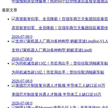
中国预制房全球爆单！拆封84个巨型快递后直接变成酒店
最新文章
高管薪资归零、全员降薪！百强车商兰天集团回应暴雷传
2026-07-08
0
支持17家机器人厂商20多种构型 蚂蚁灵波LingB
2026-07-08
0
为司机减负超13亿！市监局出手：货拉拉取消独家车贴
2026-07-08
0
美国芯片制造复兴遇人才瓶颈 半导体工人缺口近16万
2026-07-08
0