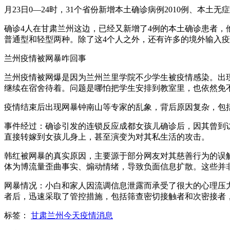
月23日0—24时，31个省份新增本土确诊病例2010例、本
确诊4人在甘肃兰州这边，已经又新增了4例的本土确诊患者
普通型和轻型两种。除了这4个人之外，还有许多的境外输入
兰州疫情被网暴咋回事
兰州疫情被网爆是因为兰州兰里学院不少学生被疫情感染。出现
继续在宿舍待着。问题是哪怕把学生安排到教室里，也依然免
疫情结束后出现网暴钟南山等专家的乱象，背后原因复杂，包
事件经过：确诊引发的连锁反应成都女孩儿确诊后，因其曾到
直接转嫁到女孩儿身上，甚至演变为对其私生活的攻击。
韩红被网暴的真实原因，主要源于部分网友对其慈善行为的误
体为博流量歪曲事实、煽动情绪，导致负面信息扩散。这些并
网暴情况：小白和家人因流调信息泄露而承受了很大的心理压
者后，迅速采取了管控措施，包括筛查密切接触者和次密接者
标签：
甘肃兰州今天疫情消息