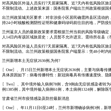
对高风险区外溢人员实行7天居家隔离。近7天内有低风险区旅居
不限制流动。上述政策来源：国务院客户端出兰州政策根据国务
出兰州政策城关区要求：对非涉疫小区居民确需跨县区流动的，
持24小时核酸检测阴性证明和健康码绿码前往目的地，严防疫
兰州返京人员的最新政策要求需根据兰州当前的风险等级确定
人14日内有该区域旅居史：人员暂不允许进京。需待所在县（
对高风险区外溢人员实行7天居家隔离。近7天内有低风险区旅居
不限制流动。出兰州政策根据国务院客户端显示：凭48小时内
兰州新增本土无症状2636例,为何?
〖One〗、月15日兰州新增本土无症状2636例，主要与
具体原因如下：病毒传播特性：新冠病毒具有传播速度快、隐
〖Two〗、其中境外输入病例78例，含9例由无症状感染者转
例1385例，其中境外输入病例61例，本土病例1324例，解除
甘肃省兰州市疫情感染及防控最新消息
〖One〗、年11月11日0至24时，兰州市新增确诊病例3例，