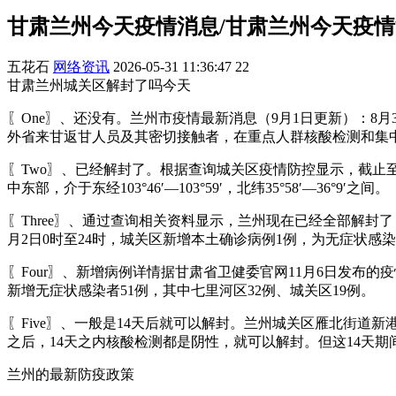
甘肃兰州今天疫情消息/甘肃兰州今天疫
五花石
网络资讯
2026-05-31 11:36:47
22
甘肃兰州城关区解封了吗今天
〖One〗、还没有。兰州市疫情最新消息（9月1日更新）：8
外省来甘返甘人员及其密切接触者，在重点人群核酸检测和集
〖Two〗、已经解封了。根据查询城关区疫情防控显示，截止至
中东部，介于东经103°46′—103°59′，北纬35°58′—36°9′之间。
〖Three〗、通过查询相关资料显示，兰州现在已经全部解封了
月2日0时至24时，城关区新增本土确诊病例1例，为无症状感
〖Four〗、新增病例详情据甘肃省卫健委官网11月6日发布的
新增无症状感染者51例，其中七里河区32例、城关区19例。
〖Five〗、一般是14天后就可以解封。兰州城关区雁北街道
之后，14天之内核酸检测都是阴性，就可以解封。但这14天
兰州的最新防疫政策