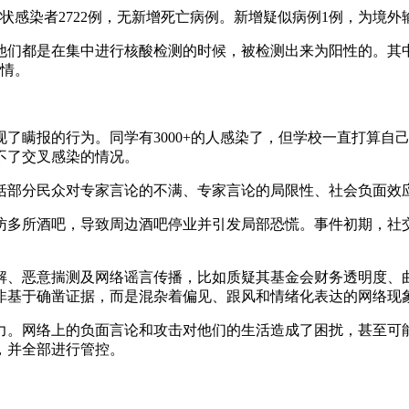
土无症状感染者2722例，无新增死亡病例。新增疑似病例1例，为境
，他们都是在集中进行核酸检测的时候，被检测出来为阳性的。其
疫情。
了瞒报的行为。同学有3000+的人感染了，但学校一直打算自
不了交叉感染的情况。
括部分民众对专家言论的不满、专家言论的局限性、社会负面效
访多所酒吧，导致周边酒吧停业并引发局部恐慌。事件初期，社
解、恶意揣测及网络谣言传播，比如质疑其基金会财务透明度、
非基于确凿证据，而是混杂着偏见、跟风和情绪化表达的网络现
力。网络上的负面言论和攻击对他们的生活造成了困扰，甚至可
，并全部进行管控。