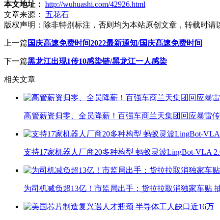
本文地址：
http://wuhuashi.com/42926.html
文章来源：
五花石
版权声明：
除非特别标注，否则均为本站原创文章，转载时请
上一篇
国庆高速免费时间2022最新通知/国庆髙速免费时间
下一篇
黑龙江出现1传10感染链/黑龙江一人感染
相关文章
高管薪资归零、全员降薪！百强车商兰天集团回应暴雷传
支持17家机器人厂商20多种构型 蚂蚁灵波LingBot-VLA 
为司机减负超13亿！市监局出手：货拉拉取消独家车贴 抽