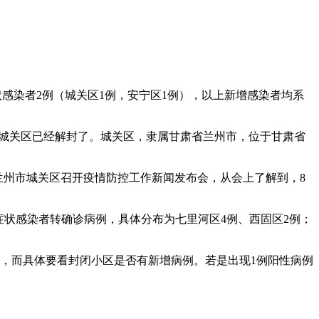
状感染者2例（城关区1例，安宁区1例），以上新增感染者均系
因此城关区已经解封了。城关区，隶属甘肃省兰州市，位于甘肃省
午，兰州市城关区召开疫情防控工作新闻发布会，从会上了解到，8
为无症状感染者转确诊病例，具体分布为七里河区4例、西固区2例；
解封，而具体要看封闭小区是否有新增病例。若是出现1例阳性病例