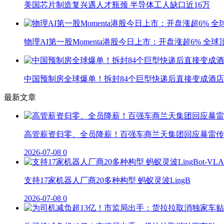
美国芯片制造复兴遇人才瓶颈 半导体工人缺口近16万
物理AI第一股Momenta港股今日上市：开盘涨超6% 全
中国预制房全球爆单！拆封84个巨型快递后直接变成酒店
最新文章
高管薪资归零、全员降薪！百强车商兰天集团回应暴雷传
2026-07-08
0
支持17家机器人厂商20多种构型 蚂蚁灵波LingB
2026-07-08
0