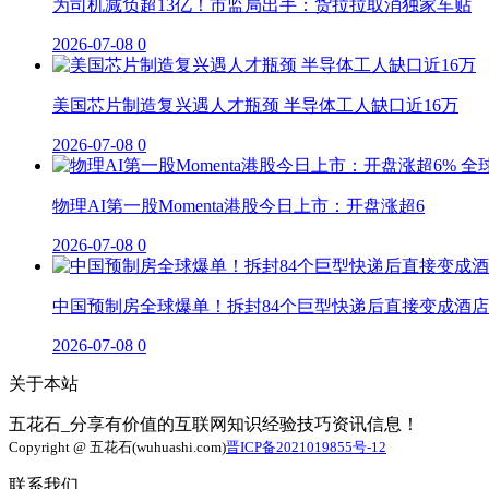
为司机减负超13亿！市监局出手：货拉拉取消独家车贴
2026-07-08
0
美国芯片制造复兴遇人才瓶颈 半导体工人缺口近16万
2026-07-08
0
物理AI第一股Momenta港股今日上市：开盘涨超6
2026-07-08
0
中国预制房全球爆单！拆封84个巨型快递后直接变成酒店
2026-07-08
0
关于本站
五花石_分享有价值的互联网知识经验技巧资讯信息！
Copyright @ 五花石(wuhuashi.com)
晋ICP备2021019855号-12
联系我们