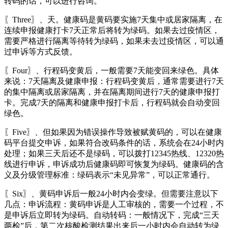
转码的话，可以进行咨询。
〖Three〗、天。健康码是黄码要实施7天集中或居家隔离，在
连续申报健康打卡7天正常后将转为绿码。如果去过疫情区，
需要严格进行隔离等待转为绿码，如果未去过疫情区，可以通
过申诉等方式反馈。
〖Four〗、行程码变黄后，一般需要7天能变回来绿色。具体
来说：7天隔离及健康申报：行程码变黄后，通常需要进行7天
的集中隔离或居家隔离，并在隔离期间进行7天的健康申报打
卡。完成7天的隔离和健康申报打卡后，行程码就会自动变回
绿色。
〖Five〗、但如果因为错误操作导致被赋黄码的，可以在健康
码平台提交申诉，如果符合改码条件的话，系统会在24小时内
处理；如果三天后还不是绿码，可以拨打12345热线、12320热
线进行申诉，申诉成功后健康码即可恢复为绿码。健康码的含
义及分级管理标准：绿码表示“未见异常”，可以正常通行。
〖Six〗、黄码申诉后一般24小时内会变绿。但需要注意以下
几点：申诉流程：黄码申诉是人工审核的，需要一个过程，不
是申诉后立即转为绿码。自动转码：一般情况下，完成“三天
两检”后，第二次核酸检测结果出来后一小时内会自动转为绿