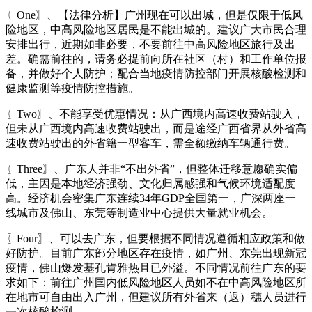
〖One〗、【法律分析】广州现在可以出城，但是仅限于低风
险地区，中高风险地区居民是不能出城的。建议广大市民合理
安排出行，近期如非必要，不要前往中高风险地区旅行及出
差。确需前往的，请务必提前向所在社区（村）和工作单位报
备，并做好个人防护；配合当地疫情防控部门开展核酸检测和
健康监测等疫情防控措施。
〖Two〗、不能享受优惠情况：从广西境内高速收费站驶入，
但未从广西境内高速收费站驶出，而是途经广西省界从外省高
速收费站驶出的外省籍一型客车，需全额缴纳车辆通行费。
〖Three〗、广东人并非“不出外省”，但整体迁移意愿确实偏
低，主因是本地经济强劲、文化归属感强和气候环境适配度
高。经济机会密集广东连续34年GDP全国第一，广深两座一
线城市及佛山、东莞等制造业中心提供大量就业机会。
〖Four〗、可以去广东，但要根据不同情况遵循相应政策和做
好防护。目前广东部分地区存在疫情，如广州、东莞出现新冠
疫情，佛山爆发基孔肯雅热且已外溢。不同情况前往广东的要
求如下：前往广州国内低风险地区人员如不在中高风险地区所
在地市可自由出入广州，但建议所有外省来（返）穗人员进行
一次核酸检测。