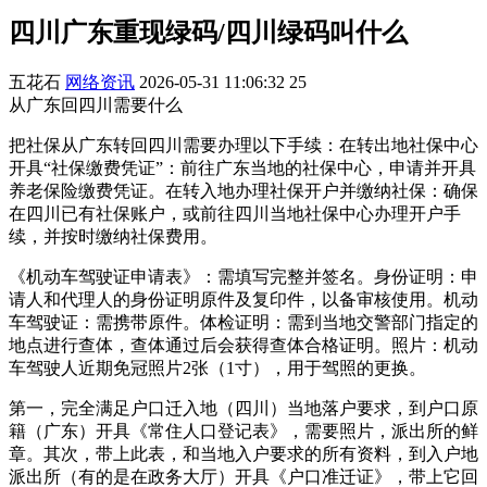
四川广东重现绿码/四川绿码叫什么
五花石
网络资讯
2026-05-31 11:06:32
25
从广东回四川需要什么
把社保从广东转回四川需要办理以下手续：在转出地社保中心
开具“社保缴费凭证”：前往广东当地的社保中心，申请并开具
养老保险缴费凭证。在转入地办理社保开户并缴纳社保：确保
在四川已有社保账户，或前往四川当地社保中心办理开户手
续，并按时缴纳社保费用。
《机动车驾驶证申请表》：需填写完整并签名。身份证明：申
请人和代理人的身份证明原件及复印件，以备审核使用。机动
车驾驶证：需携带原件。体检证明：需到当地交警部门指定的
地点进行查体，查体通过后会获得查体合格证明。照片：机动
车驾驶人近期免冠照片2张（1寸），用于驾照的更换。
第一，完全满足户口迁入地（四川）当地落户要求，到户口原
籍（广东）开具《常住人口登记表》，需要照片，派出所的鲜
章。其次，带上此表，和当地入户要求的所有资料，到入户地
派出所（有的是在政务大厅）开具《户口准迁证》，带上它回