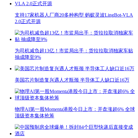
支持17家机器人厂商20多种构型 蚂蚁灵波LingBot-VLA
2.0正式开源
为司机减负超13亿！市监局出手：货拉拉取消独家车贴
抽成降至9%
美国芯片制造复兴遇人才瓶颈 半导体工人缺口近16万
物理AI第一股Momenta港股今日上市：开盘涨超6% 全球
顶级资本集体抢筹