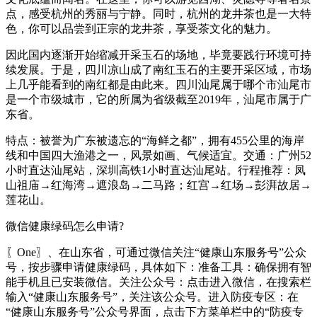
点，感受杭州的秀丽与宁静。同时，杭州的龙井茶也是一大特
色，你可以品尝到正宗的龙井茶，享受茶文化的魅力。
因此国内逐渐开始缩减开采玉石的场地，毕竟要践行环境可持
续发展。于是，四川凉山成了南红玉石的主要开采区域，市场
上几乎能看到的南红都是由此来。四川汕尾属于哪个市汕尾市
是一个市级城市，它的所属为省级截至2019年，汕尾市属于广
东省。
特点：被誉为广东被遗忘的“海鲜之都”，拥有455公里的海岸
线和中国四大渔港之一，风景如画、气候适宜。交通：广州52
小时直达汕尾站，深圳高铁1小时直达汕尾站。行程推荐：凤
山祖庙→红海湾→遮浪岛→二马路；红宫→红场→彭湃故居→
莲花山。
微信健康绿码怎么申请?
〖One〗、在山东省，可通过微信关注“健康山东服务号”公众
号，按步骤申请健康绿码，具体如下：准备工具：确保拥有智
能手机且已安装微信。关注公众号：点击进入微信，在搜索栏
输入“健康山东服务号”，关注该公众号。进入防疫专区：在
“健康山东服务号”公众号界面，点击下方菜单栏中的“防疫专