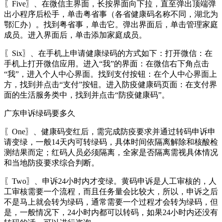
〖Five〗、在微信主界面，长按界面向下拉，直至弹出顶端弹
出小程序后松手，单击粤省事（各省健康码名称不同，湖北为
鄂汇办）。找到粤省事，单击它。弹出界面后，单击管理家庭
成员。进入界面后，单击添加家庭成员。
〖Six〗、在手机上申请健康绿码的方式如下：打开微信：在
手机上打开微信应用。进入“我”的界面：在微信右下角点击
“我”，进入个人中心界面。找到支付按钮：在个人中心界面上
方，找到并点击“支付”按钮。进入防疫健康码页面：在支付界
面的生活服务类中，找到并点击“防疫健康码”。
广东申诉绿码要多久
〖One〗、健康码变红后，需完成防疫要求并通过转码申诉申
请变绿，一般14天内可转绿码，具体时间依隔离解除和核酸检
测结果而定；红码人员必须隔离，全家是否隔离需视具体情况
和当地防疫要求综合判断。
〖Two〗、申诉24小时内才变绿。黄码申诉是人工审核的，人
工审核需要一个流程，而且任务量会比较大，所以，申诉之后
不是马上就会转为绿码，通常需要一个过程才会转为绿码，但
是，一般情况下，24小时内都可以转码，如果24小时内还没有