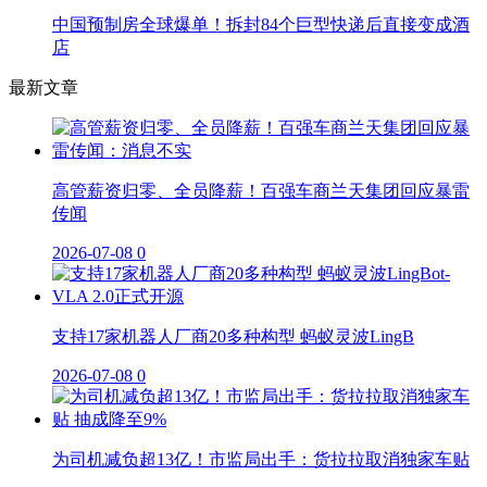
中国预制房全球爆单！拆封84个巨型快递后直接变成酒
店
最新文章
高管薪资归零、全员降薪！百强车商兰天集团回应暴雷
传闻
2026-07-08
0
支持17家机器人厂商20多种构型 蚂蚁灵波LingB
2026-07-08
0
为司机减负超13亿！市监局出手：货拉拉取消独家车贴