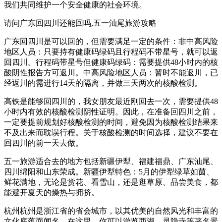
我们共同维护一个安全健康的社会环境。
请问广东回四川还能回吗,五一汕尾旅游攻略
广东回四川是可以回的，但需要满足一定的条件：非中高风险
地区人员：只要持有健康码绿码且行程码不带星号，就可以返
回四川。行程码带星号但健康码绿码：需要提供48小时内的核
酸阴性报告方可返川。中高风险地区人员：暂时不能返川，已
经返川的需进行14天的隔离，并做三天两次的核酸检测。
高铁是能够回四川的，我女朋友最近刚回去一次，需要提供48
小时内有效的核酸检测阴性证明。因此，在准备回四川之前，
一定要提前规划好核酸检测的时间，避免因为核酸检测结果来
不及出来而耽误行程。关于核酸检测的时间选择，建议不要在
回四川的前一天去做。
五一旅游适合去的地方包括新疆伊犁、福建福鼎、广东汕尾、
四川绵阳和山东荣成。新疆伊犁特色：5月的伊犁绿草如茵、
鲜花满地，无论是赏花、看雪山，还是逛草原、品尝美食，都
能避开夏天的燥热与拥挤。
杭州杭州是浙江省的省会城市，以其优美的自然风光和丰富的
文化底蕴而闻名。在这里，你可以游览西湖、灵隐寺等著名景