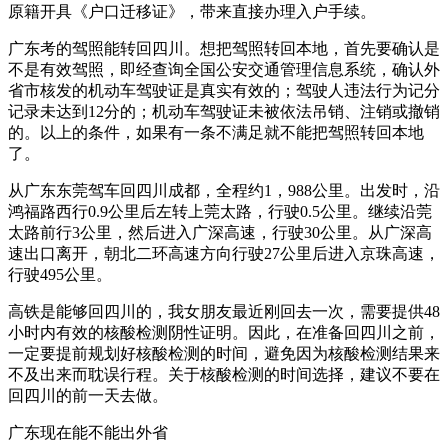
原籍开具《户口迁移证》，带来直接办理入户手续。
广东考的驾照能转回四川。想把驾照转回本地，首先要确认是
不是有效驾照，即经查询全国公安交通管理信息系统，确认外
省市核发的机动车驾驶证是真实有效的；驾驶人违法行为记分
记录未达到12分的；机动车驾驶证未被依法吊销、注销或撤销
的。以上的条件，如果有一条不满足就不能把驾照转回本地
了。
从广东东莞驾车回四川成都，全程约1，988公里。出发时，沿
鸿福路西行0.9公里后左转上莞太路，行驶0.5公里。继续沿莞
太路前行3公里，然后进入广深高速，行驶30公里。从广深高
速出口离开，朝北二环高速方向行驶27公里后进入京珠高速，
行驶495公里。
高铁是能够回四川的，我女朋友最近刚回去一次，需要提供48
小时内有效的核酸检测阴性证明。因此，在准备回四川之前，
一定要提前规划好核酸检测的时间，避免因为核酸检测结果来
不及出来而耽误行程。关于核酸检测的时间选择，建议不要在
回四川的前一天去做。
广东现在能不能出外省