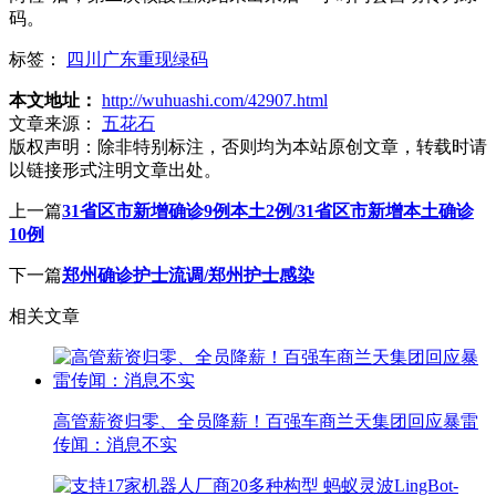
码。
标签：
四川广东重现绿码
本文地址：
http://wuhuashi.com/42907.html
文章来源：
五花石
版权声明：
除非特别标注，否则均为本站原创文章，转载时请
以链接形式注明文章出处。
上一篇
31省区市新增确诊9例本土2例/31省区市新增本土确诊
10例
下一篇
郑州确诊护士流调/郑州护士感染
相关文章
高管薪资归零、全员降薪！百强车商兰天集团回应暴雷
传闻：消息不实