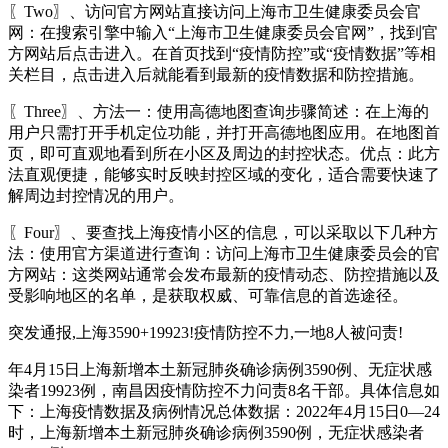
〖Two〗、访问官方网站直接访问上海市卫生健康委员会官
网：在搜索引擎中输入“上海市卫生健康委员会官网”，找到官
方网站后点击进入。在首页找到“疫情防控”或“疫情数据”等相
关栏目，点击进入后就能看到最新的疫情数据和防控措施。
〖Three〗、方法一：使用高德地图查询步骤简述：在上海的
用户只需打开手机定位功能，并打开高德地图应用。在地图首
页，即可直观地看到所在小区及周边的封控状态。优点：此方
法直观便捷，能够实时反映封控区域的变化，适合需要快速了
解周边封控情况的用户。
〖Four〗、要查找上海疫情小区的信息，可以采取以下几种方
法：使用官方渠道进行查询：访问上海市卫生健康委员会的官
方网站：这类网站通常会发布最新的疫情动态、防控措施以及
受影响地区的名单，是获取权威、可靠信息的首选途径。
突发通报,上海3590+19923!疫情防控不力,一地8人被问责!
年4月15日上海新增本土新冠肺炎确诊病例3590例、无症状感
染者19923例，南昌因疫情防控不力问责8名干部。具体信息如
下：上海疫情数据及病例情况总体数据：2022年4月15日0—24
时，上海新增本土新冠肺炎确诊病例3590例，无症状感染者