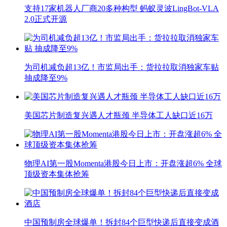
支持17家机器人厂商20多种构型 蚂蚁灵波LingBot-VLA
2.0正式开源
为司机减负超13亿！市监局出手：货拉拉取消独家车贴
抽成降至9%
美国芯片制造复兴遇人才瓶颈 半导体工人缺口近16万
物理AI第一股Momenta港股今日上市：开盘涨超6% 全球
顶级资本集体抢筹
中国预制房全球爆单！拆封84个巨型快递后直接变成酒