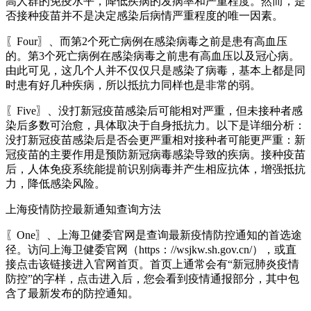
高人群的免疫水平，降低疾病的发病率和严重程度。然而，是
否接种疫苗并不是决定感染后病情严重程度的唯一因素。
〖Four〗、而第2个死亡病例在感染病毒之前是患有高血压
的。第3个死亡病例在感染病毒之前患有高血压以及冠心病。
由此可见，这几个人并不仅仅只是感染了病毒，基本上都是同
时患有好几种疾病，所以抵抗力同样也是非常的弱。
〖Five〗、没打新冠疫苗感染后可能相对严重，但未接种者感
染后多数可治愈，具体取决于自身抵抗力。以下是详细分析：
没打新冠疫苗感染后是否会更严重相对接种者可能更严重：新
冠疫苗的主要作用是预防新冠病毒感染导致的疾病。接种疫苗
后，人体免疫系统能提前识别病毒并产生相应抗体，增强抵抗
力，降低感染风险。
上海疫情防控最新通知查询方法
〖One〗、上海卫健委官网是查询最新疫情防控通知的首选途
径。访问上海卫健委官网（https：//wsjkw.sh.gov.cn/），或直
接点击该链接进入官网首页。首页上通常会有“新冠肺炎疫情
防控”的字样，点击进入后，您会看到疫情通报部分，其中包
含了最新发布的防控通知。