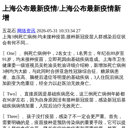
上海公布最新疫情/上海公布最新疫情新
增
五花石
网络资讯
2026-05-31 10:33:34
27
上海3例死亡病例:均未接种疫苗,接种新冠疫苗人群感染后症状
会有何不同...
〖One〗、例死亡病例中，2名女士，1名男士，年纪在89岁至
91岁，均未接种疫苗，立即死因由基础疾病造成。上海市卫生
健康委一级巡视员吴乾渝吴乾渝详细介绍称，新增加死亡病例
3例均为大龄，与此同时合拼亚急性冠脉综合征、糖尿病患
者、血压高、脑梗后遗症等明显的基础疾病，3人住院后病况
加剧变为危重症，经全力以赴医治无效身亡。
〖Two〗、直接原因是基础疾病恶化，这三例死亡病例年龄都
在90岁左右，因为自身原因没有接种新冠疫苗，感染新冠后基
础疾病病情加重，入院后治疗无效死亡。
〖Three〗、孩子没打疫苗，感染了不一定会更严重。首先，
需要明确的是，疫苗接种是预防传染病的重要手段，它可以提