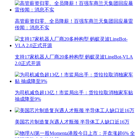
高管薪资归零、全员降薪！百强车商兰天集团回应暴雷
传闻：消息不实
支持17家机器人厂商20多种构型 蚂蚁灵波LingBot-VLA
2.0正式开源
为司机减负超13亿！市监局出手：货拉拉取消独家车贴
抽成降至9%
美国芯片制造复兴遇人才瓶颈 半导体工人缺口近16万