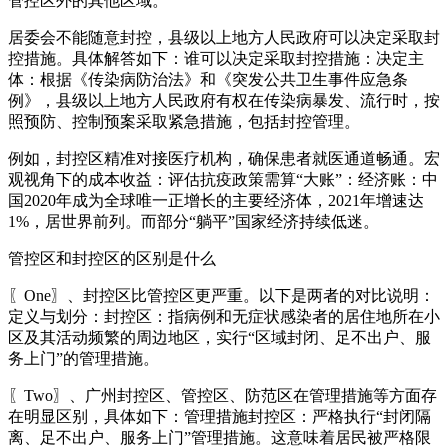
管控区外的其他区域。
居委会不能随意封控，县级以上地方人民政府可以决定采取封
控措施。具体解答如下：谁可以决定采取封控措施：决定主
体：根据《传染病防治法》和《突发公共卫生事件应急条
例》，县级以上地方人民政府有权在传染病暴发、流行时，按
照预防、控制预案采取紧急措施，包括封控管理。
例如，封控区精准对接医疗机构，确保患者就医通道畅通。宏
观视角下的成本收益：评估抗疫政策需算“大账”：经济账：中
国2020年成为全球唯一正增长的主要经济体，2021年增速达
1%，居世界前列。而部分“躺平”国家经济持续低迷。
管控区和封控区的区别是什么
〖One〗、封控区比管控区更严重。以下是两者的对比说明：
定义与划分：封控区：指病例和无症状感染者的居住地所在小
区及其活动频繁的周边地区，实行“区域封闭、足不出户、服
务上门”的管理措施。
〖Two〗、广州封控区、管控区、防范区在管理措施等方面存
在明显区别，具体如下：管理措施封控区：严格执行“封闭隔
离、足不出户、服务上门”管理措施。这意味着居民被严格限