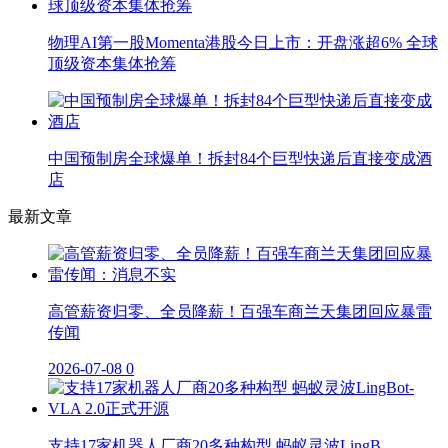
物理AI第一股Momenta港股今日上市：开盘涨超6% 全球
顶级资本集体抢筹
中国预制房全球爆单！拆封84个巨型快递后直接变成酒
店
最新文章
高管薪资归零、全员降薪！百强车商兰天集团回应暴雷
传闻
2026-07-08
0
支持17家机器人厂商20多种构型 蚂蚁灵波LingB