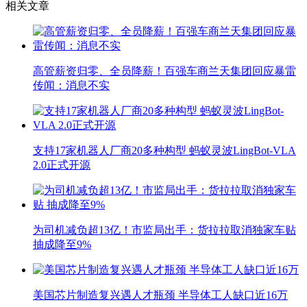
相关文章
高管薪资归零、全员降薪！百强车商兰天集团回应暴雷
传闻：消息不实
支持17家机器人厂商20多种构型 蚂蚁灵波LingBot-VLA
2.0正式开源
为司机减负超13亿！市监局出手：货拉拉取消独家车贴
抽成降至9%
美国芯片制造复兴遇人才瓶颈 半导体工人缺口近16万