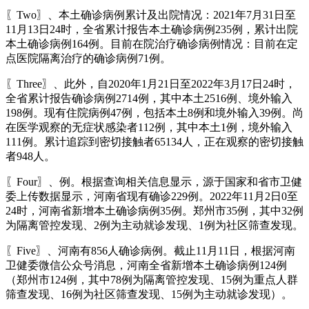
〖Two〗、本土确诊病例累计及出院情况：2021年7月31日至
11月13日24时，全省累计报告本土确诊病例235例，累计出院
本土确诊病例164例。目前在院治疗确诊病例情况：目前在定
点医院隔离治疗的确诊病例71例。
〖Three〗、此外，自2020年1月21日至2022年3月17日24时，
全省累计报告确诊病例2714例，其中本土2516例、境外输入
198例。现有住院病例47例，包括本土8例和境外输入39例。尚
在医学观察的无症状感染者112例，其中本土1例，境外输入
111例。累计追踪到密切接触者65134人，正在观察的密切接触
者948人。
〖Four〗、例。根据查询相关信息显示，源于国家和省市卫健
委上传数据显示，河南省现有确诊229例。2022年11月2日0至
24时，河南省新增本土确诊病例35例。郑州市35例，其中32例
为隔离管控发现、2例为主动就诊发现、1例为社区筛查发现。
〖Five〗、河南有856人确诊病例。截止11月11日，根据河南
卫健委微信公众号消息，河南全省新增本土确诊病例124例
（郑州市124例，其中78例为隔离管控发现、15例为重点人群
筛查发现、16例为社区筛查发现、15例为主动就诊发现）。