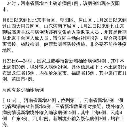
—24时，河南省新增本土确诊病例1例，该病例出现在安阳
市。
月8日以来到过北京丰台区、朝阳区、房山区，1月20日以来到
过山西大同云冈区、山东济南历城区，1月21日以来到过山东
聊城高唐县或与病例轨迹有交集的入豫返豫人员，尤其是近期
从北京丰台区入豫人员，请立即主动向社区报告，配合落实隔
离管控、核酸检测、健康监测等防控措施。非必要不前往涉疫
地区。
月23日0—24时，国家卫健委报告新增确诊病例54例，其中本
土病例30例，境外输入病例24例。具体信息如下：本土病例分
布黑龙江省15例，均在哈尔滨市。福建省15例，其中厦门市11
例、莆田市4例。
河南有多少确诊病例
〖One〗、河南省新增24例，位列第二。云南省新增7例，湖
北省和湖南省各新增6例，三省新增数量相对接近。境外输入
病例情况新增境外输入确诊病例15例，其中上海6例、云南4
例、广东3例、四川2例。新增境外输入疑似病例3例，均在上
海。