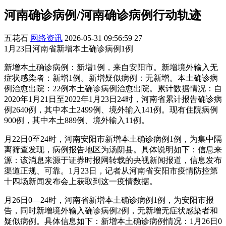
河南确诊病例/河南确诊病例行动轨迹
五花石
网络资讯
2026-05-31 09:56:59
27
1月23日河南省新增本土确诊病例1例
新增本土确诊病例：新增1例，来自安阳市。新增境外输入无
症状感染者：新增1例。新增疑似病例：无新增。本土确诊病
例治愈出院：22例本土确诊病例治愈出院。累计数据情况：自
2020年1月21日至2022年1月23日24时，河南省累计报告确诊病
例2640例，其中本土2499例、境外输入141例。现有住院病例
900例，其中本土889例、境外输入11例。
月22日0至24时，河南安阳市新增本土确诊病例1例，为集中隔
离筛查发现，病例报告地区为汤阴县。具体说明如下：信息来
源：该消息来源于证券时报网转载的央视新闻报道，信息发布
渠道正规、可靠。1月23日，记者从河南省安阳市疫情防控第
十四场新闻发布会上获取到这一疫情数据。
月26日0—24时，河南省新增本土确诊病例1例，为安阳市报
告，同时新增境外输入确诊病例2例，无新增无症状感染者和
疑似病例。具体信息如下：新增本土确诊病例情况：1月26日0