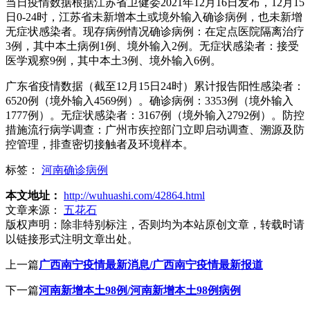
当日疫情数据根据江苏省卫健委2021年12月16日发布，12月15
日0-24时，江苏省未新增本土或境外输入确诊病例，也未新增
无症状感染者。现存病例情况确诊病例：在定点医院隔离治疗
3例，其中本土病例1例、境外输入2例。无症状感染者：接受
医学观察9例，其中本土3例、境外输入6例。
广东省疫情数据（截至12月15日24时）累计报告阳性感染者：
6520例（境外输入4569例）。确诊病例：3353例（境外输入
1777例）。无症状感染者：3167例（境外输入2792例）。防控
措施流行病学调查：广州市疾控部门立即启动调查、溯源及防
控管理，排查密切接触者及环境样本。
标签：
河南确诊病例
本文地址：
http://wuhuashi.com/42864.html
文章来源：
五花石
版权声明：
除非特别标注，否则均为本站原创文章，转载时请
以链接形式注明文章出处。
上一篇
广西南宁疫情最新消息/广西南宁疫情最新报道
下一篇
河南新增本土98例/河南新增本土98例病例