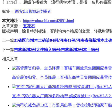
〖Three〗、超级传播者为一流行病学术语，是指一名具有
标签：
西安出现超级传播者
本文地址：
http://wuhuashi.com/42851.html
文章来源：
五花石
版权声明：
除非特别标注，否则均为本站原创文章，转载时请
上一篇
31省区市增本土确诊94例:河南41例/河南省份新增本土
下一篇
吉林新增2例大连输入病例/吉林新增2例本土病例
相关文章
高管薪资归零、全员降薪！百强车商兰天集团回应暴雷传
支持17家机器人厂商20多种构型 蚂蚁灵波LingBot-VLA 