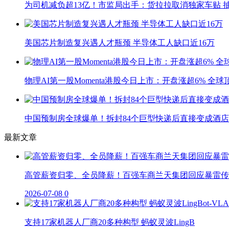
为司机减负超13亿！市监局出手：货拉拉取消独家车贴 抽
美国芯片制造复兴遇人才瓶颈 半导体工人缺口近16万
物理AI第一股Momenta港股今日上市：开盘涨超6% 全
中国预制房全球爆单！拆封84个巨型快递后直接变成酒店
最新文章
高管薪资归零、全员降薪！百强车商兰天集团回应暴雷传
2026-07-08
0
支持17家机器人厂商20多种构型 蚂蚁灵波LingB