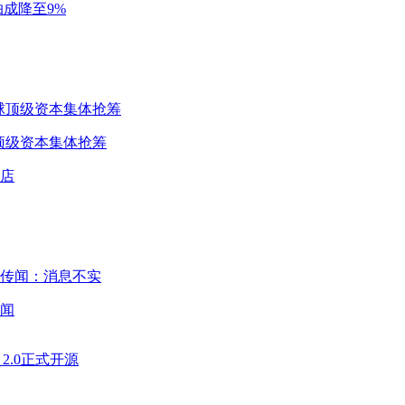
成降至9%
球顶级资本集体抢筹
闻