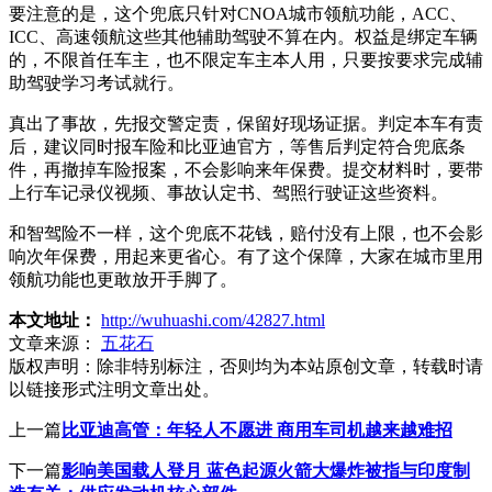
要注意的是，这个兜底只针对CNOA城市领航功能，ACC、
ICC、高速领航这些其他辅助驾驶不算在内。权益是绑定车辆
的，不限首任车主，也不限定车主本人用，只要按要求完成辅
助驾驶学习考试就行。
真出了事故，先报交警定责，保留好现场证据。判定本车有责
后，建议同时报车险和比亚迪官方，等售后判定符合兜底条
件，再撤掉车险报案，不会影响来年保费。提交材料时，要带
上行车记录仪视频、事故认定书、驾照行驶证这些资料。
和智驾险不一样，这个兜底不花钱，赔付没有上限，也不会影
响次年保费，用起来更省心。有了这个保障，大家在城市里用
领航功能也更敢放开手脚了。
本文地址：
http://wuhuashi.com/42827.html
文章来源：
五花石
版权声明：
除非特别标注，否则均为本站原创文章，转载时请
以链接形式注明文章出处。
上一篇
比亚迪高管：年轻人不愿进 商用车司机越来越难招
下一篇
影响美国载人登月 蓝色起源火箭大爆炸被指与印度制