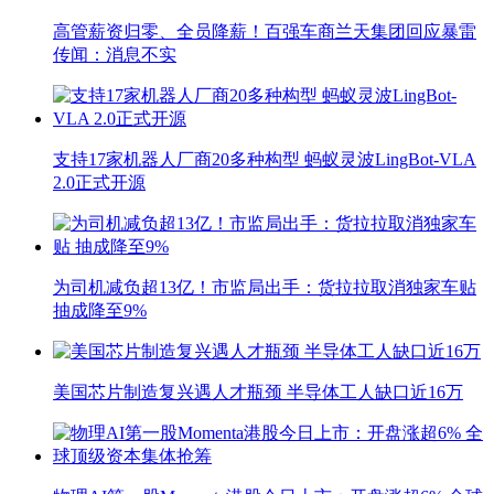
高管薪资归零、全员降薪！百强车商兰天集团回应暴雷
传闻：消息不实
支持17家机器人厂商20多种构型 蚂蚁灵波LingBot-VLA
2.0正式开源
为司机减负超13亿！市监局出手：货拉拉取消独家车贴
抽成降至9%
美国芯片制造复兴遇人才瓶颈 半导体工人缺口近16万