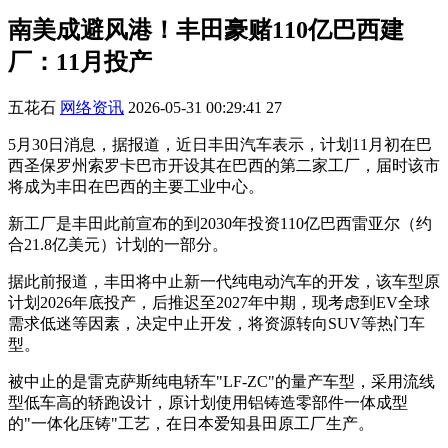
南美成避风港！丰田豪赌110亿巴西建
厂：11月投产
五花石
网络资讯
2026-05-31 00:29:41
27
5月30日消息，据报道，近日丰田汽车表示，计划11月初在巴
西圣保罗州索罗卡巴市开设其在巴西的第二家工厂，届时该市
将成为丰田在巴西的主要工业中心。
新工厂是丰田此前宣布的到2030年投资110亿巴西雷亚尔（约
合21.8亿美元）计划的一部分。
据此前报道，丰田将中止新一代纯电动汽车的开发，该车型原
计划2026年底投产，后推迟至2027年中期，现考虑到EV全球
需求低迷等因素，决定中止开发，将资源转向SUV等热门车
型。
被中止的是雷克萨斯纯电轿车"LF-ZC"的量产车型，采用流线
型低车高的轿跑设计，原计划使用铝铸造零部件一体成型
的"一体化压铸"工艺，在日本爱知县田原工厂生产。