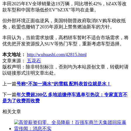
丰田2025年EV全球销量达19万辆，同比增长42%，bZ4X等改
款车型和中国市场低价EV"bZ3X"等均在走量。
但外部环境正面临逆风，美国特朗普政府取消EV购车税收抵
免，欧盟也撤销了2035年原则上禁售燃油新车的方针。
丰田认为，当前需求放缓，高档轿车暂时不适合市场需求，将
优先把开发资源投入SUV等热门车型，重新考虑车型选择。
本文地址：
http://wuhuashi.com/42815.html
文章来源：
五花石
版权声明：
除非特别标注，否则均为本站原创文章，转载时请
以链接形式注明文章出处。
上一篇
号称“不加一滴水”的雪糕 配料表首位就是水！
下一篇
年欠费超200亿 多地追缴停车逃单引热议：专家直言不
是为了收费而收费
相关文章