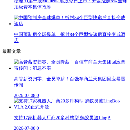
物理AI第一股Momenta港股今日上市：开盘涨超6% 全球
顶级资本集体抢筹
中国预制房全球爆单！拆封84个巨型快递后直接变成酒
店
最新文章
高管薪资归零、全员降薪！百强车商兰天集团回应暴雷
传闻
2026-07-08
0
支持17家机器人厂商20多种构型 蚂蚁灵波LingB
2026-07-08
0