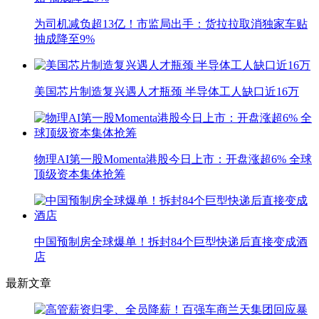
为司机减负超13亿！市监局出手：货拉拉取消独家车贴
抽成降至9%
美国芯片制造复兴遇人才瓶颈 半导体工人缺口近16万
物理AI第一股Momenta港股今日上市：开盘涨超6% 全球
顶级资本集体抢筹
中国预制房全球爆单！拆封84个巨型快递后直接变成酒
店
最新文章