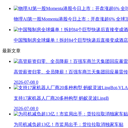
物理AI第一股Momenta港股今日上市：开盘涨超6% 全
中国预制房全球爆单！拆封84个巨型快递后直接变成酒店
最新文章
高管薪资归零、全员降薪！百强车商兰天集团回应暴雷传
2026-07-08
0
支持17家机器人厂商20多种构型 蚂蚁灵波LingB
2026-07-08
0
为司机减负超13亿！市监局出手：货拉拉取消独家车贴