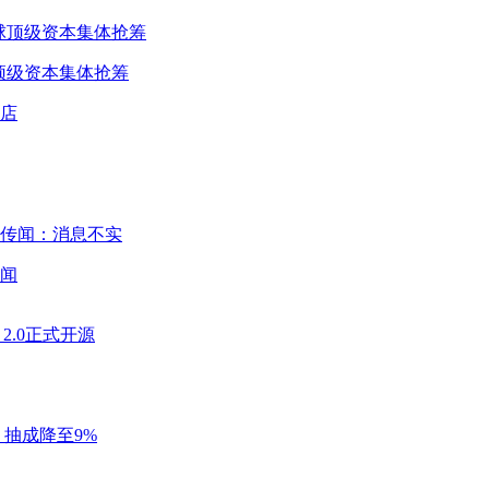
球顶级资本集体抢筹
闻