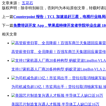
文章来源：
五花石
版权声明：
除非特别标注，否则均为本站原创文章，转载时请
上一篇
Counterpoint 报告：TCL 加速追赶三星，电视行业格
下一篇
免费培训开发 App，苹果底特律开发者学院毕业生超 180
相关文章
高管薪资归零、全员降薪！百强车商兰天集团回应暴雷传
支持17家机器人厂商20多种构型 蚂蚁灵波LingBot-VLA 
为司机减负超13亿！市监局出手：货拉拉取消独家车贴 抽
美国芯片制造复兴遇人才瓶颈 半导体工人缺口近16万