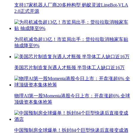
支持17家机器人厂商20多种构型 蚂蚁灵波LingBot-VLA
2.0正式开源
为司机减负超13亿！市监局出手：货拉拉取消独家车贴
抽成降至9%
美国芯片制造复兴遇人才瓶颈 半导体工人缺口近16万
物理AI第一股Momenta港股今日上市：开盘涨超6% 全球
顶级资本集体抢筹
中国预制房全球爆单！拆封84个巨型快递后直接变成酒