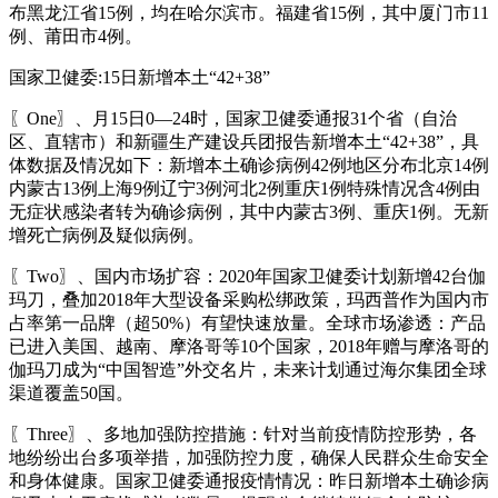
布黑龙江省15例，均在哈尔滨市。福建省15例，其中厦门市11
例、莆田市4例。
国家卫健委:15日新增本土“42+38”
〖One〗、月15日0—24时，国家卫健委通报31个省（自治
区、直辖市）和新疆生产建设兵团报告新增本土“42+38”，具
体数据及情况如下：新增本土确诊病例42例地区分布北京14例
内蒙古13例上海9例辽宁3例河北2例重庆1例特殊情况含4例由
无症状感染者转为确诊病例，其中内蒙古3例、重庆1例。无新
增死亡病例及疑似病例。
〖Two〗、国内市场扩容：2020年国家卫健委计划新增42台伽
玛刀，叠加2018年大型设备采购松绑政策，玛西普作为国内市
占率第一品牌（超50%）有望快速放量。全球市场渗透：产品
已进入美国、越南、摩洛哥等10个国家，2018年赠与摩洛哥的
伽玛刀成为“中国智造”外交名片，未来计划通过海尔集团全球
渠道覆盖50国。
〖Three〗、多地加强防控措施：针对当前疫情防控形势，各
地纷纷出台多项举措，加强防控力度，确保人民群众生命安全
和身体健康。国家卫健委通报疫情情况：昨日新增本土确诊病