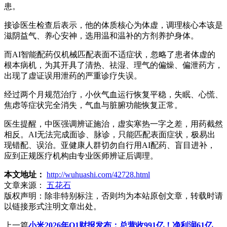
患。
接诊医生检查后表示，他的体质核心为体虚，调理核心本该是
滋阴益气、养心安神，选用温和温补的方剂养护身体。
而AI智能配药仅机械匹配表面不适症状，忽略了患者体虚的
根本病机，为其开具了清热、祛湿、理气的偏燥、偏泄药方，
出现了虚证误用泄药的严重诊疗失误。
经过两个月规范治疗，小伙气血运行恢复平稳，失眠、心慌、
焦虑等症状完全消失，气血与脏腑功能恢复正常。
医生提醒，中医强调辨证施治，虚实寒热一字之差，用药截然
相反。AI无法完成面诊、脉诊，只能匹配表面症状，极易出
现错配、误治。亚健康人群切勿自行用AI配药、盲目进补，
应到正规医疗机构由专业医师辨证后调理。
本文地址：
http://wuhuashi.com/42728.html
文章来源：
五花石
版权声明：
除非特别标注，否则均为本站原创文章，转载时请
以链接形式注明文章出处。
上一篇
小米2026年Q1财报发布：总营收991亿！净利润61亿