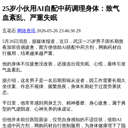
25岁小伙用AI自配中药调理身体：致气
血紊乱、严重失眠
五花石
网络资讯
2026-05-26 23:46:36
29
5月26日消息，据媒体报道，近日，武汉一25岁男子因长期熬
夜加班倍感疲惫，图方便借助AI搭配中药方剂，网购药材自
行服用，结果越来越严重。
他的身体不仅疲惫没改善，还接连出现失眠、心慌，最终引发
气血紊乱。
据介绍，这名男子是一名后期剪辑从业者，因工作需要长期久
坐伏案、作息不规律、频繁熬夜，身体长期处于过度劳累状
态。
平日里，他常常感到周身乏力、精神萎靡、身心疲惫，属于典
型的气虚阴虚、心神失养的体虚证。
但他并未前往医院面诊，仅凭自身感知的不适症状，借助AI
生成中药方剂，网购药材自行熬制服用，为身体健康埋下了隐