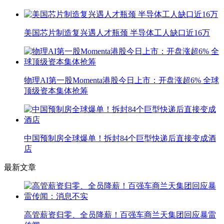
美国芯片制造复兴遇人才瓶颈 半导体工人缺口近16万
物理AI第一股Momenta港股今日上市：开盘涨超6% 全球
顶级资本集体抢筹
中国预制房全球爆单！拆封84个巨型快递后直接变成酒
店
最新文章
高管薪资归零、全员降薪！百强车商兰天集团回应暴雷