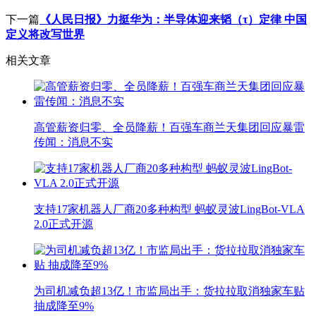
下一篇
《人民日报》力挺华为：半导体迎来韬（τ）定律 中国
定义将改写世界
相关文章
高管薪资归零、全员降薪！百强车商兰天集团回应暴雷
传闻：消息不实
支持17家机器人厂商20多种构型 蚂蚁灵波LingBot-VLA
2.0正式开源
为司机减负超13亿！市监局出手：货拉拉取消独家车贴
抽成降至9%