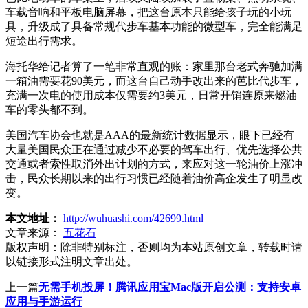
车载音响和平板电脑屏幕，把这台原本只能给孩子玩的小玩
具，升级成了具备常规代步车基本功能的微型车，完全能满足
短途出行需求。
海托华给记者算了一笔非常直观的账：家里那台老式奔驰加满
一箱油需要花90美元，而这台自己动手改出来的芭比代步车，
充满一次电的使用成本仅需要约3美元，日常开销连原来燃油
车的零头都不到。
美国汽车协会也就是AAA的最新统计数据显示，眼下已经有
大量美国民众正在通过减少不必要的驾车出行、优先选择公共
交通或者索性取消外出计划的方式，来应对这一轮油价上涨冲
击，民众长期以来的出行习惯已经随着油价高企发生了明显改
变。
本文地址：
http://wuhuashi.com/42699.html
文章来源：
五花石
版权声明：
除非特别标注，否则均为本站原创文章，转载时请
以链接形式注明文章出处。
上一篇
无需手机投屏！腾讯应用宝Mac版开启公测：支持安卓
应用与手游运行