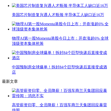
美国芯片制造复兴遇人才瓶颈 半导体工人缺口近16万
物理AI第一股Momenta港股今日上市：开盘涨超6% 全球
顶级资本集体抢筹
中国预制房全球爆单！拆封84个巨型快递后直接变成酒
店
最新文章
高管薪资归零、全员降薪！百强车商兰天集团回应暴雷
传闻