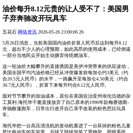
油价每升8.12元贵的让人受不了：美国男
子弃奔驰改开玩具车
五花石
网络资讯
2026-05-26 23:00:06
26
5月26日消息，当前美国国内油价折算人民币后达到每升8.12
元，超出不少人的心理预期，如此高昂的使用成本，已经倒逼
一部分当地民众开始主动摒弃传统燃油车。
这一轮油价大幅攀升的直接诱因是美伊冲突带来的供应波动，
美国全国平均汽油价格已经从冲突爆发前每加仑约3美元（约
合20.5元人民币）的水平，一路飙升至每加仑4.50美元（约合
30.7元人民币），折算下来每升约合8.12元人民币。
面对节节攀升的加油成本，居住在美国佐治亚州埃伦伍德的杂
工莫利·海托华干脆直接放弃了自己原本的1996年款梅赛德斯-
奔驰敞篷跑车，日常出行改开自己亲手改装的粉色芭比玩具
车。
海托华把一台高压清洗机的发动机塞进了一台坏掉的粉色儿童
芭比电动车的车架里，后续又陆续加装了置物架、照明系统、