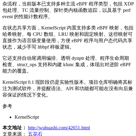
杂流程，当前版本已支持多种主流 eBPF 程序类型，包括 XDP
包处理、TC 流量控制、探针类内核函数追踪，以及基于 perf
event 的性能计数程序。
在状态共享方面，KernelScript 内置支持多类 eBPF 映射，包括
哈希映射、每 CPU 数组、LRU 映射和固定映射。这些映射可
直接作为语言级变量使用，方便 eBPF 程序与用户态代码共享
状态，减少手写 libbpf 样板逻辑。
它还支持自动尾调用编排、透明 dynptr 处理、程序生命周期
检查、struct_ops 支持和内建 kfunc 集成，体现出对进阶 eBPF
能力的覆盖。
KernelScript 0.1 现阶段仍是实验性版本。项目仓库明确将其标
注为测试软件，并提醒语法、API 和功能都可能在没有向后兼
容保证的情况下变化。
参考
KernelScript
本文地址：
http://wuhuashi.com/42651.html
文章来源：
五花石