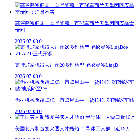
高管薪资归零、全员降薪！百强车商兰天集团回应暴雷
传闻
2026-07-08
0
支持17家机器人厂商20多种构型 蚂蚁灵波LingB
2026-07-08
0
为司机减负超13亿！市监局出手：货拉拉取消独家车贴
2026-07-08
0
美国芯片制造复兴遇人才瓶颈 半导体工人缺口近16万