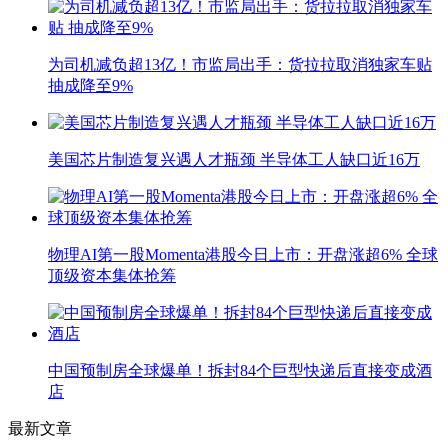
为司机减负超13亿！市监局出手：货拉拉取消独家车贴
抽成降至9%
美国芯片制造复兴遇人才瓶颈 半导体工人缺口近16万
物理AI第一股Momenta港股今日上市：开盘涨超6% 全球
顶级资本集体抢筹
中国预制房全球爆单！拆封84个巨型快递后直接变成酒
店
最新文章