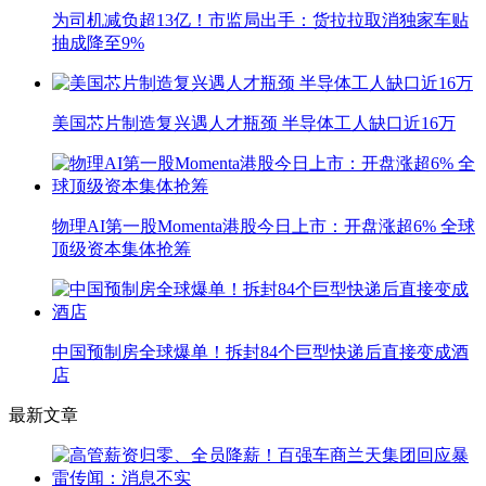
为司机减负超13亿！市监局出手：货拉拉取消独家车贴
抽成降至9%
美国芯片制造复兴遇人才瓶颈 半导体工人缺口近16万
物理AI第一股Momenta港股今日上市：开盘涨超6% 全球
顶级资本集体抢筹
中国预制房全球爆单！拆封84个巨型快递后直接变成酒
店
最新文章