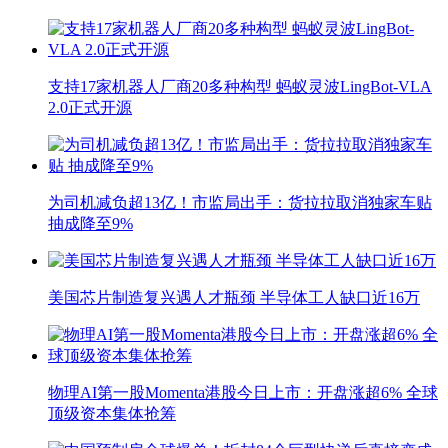
支持17家机器人厂商20多种构型 蚂蚁灵波LingBot-VLA
2.0正式开源
为司机减负超13亿！市监局出手：货拉拉取消独家车贴
抽成降至9%
美国芯片制造复兴遇人才瓶颈 半导体工人缺口近16万
物理AI第一股Momenta港股今日上市：开盘涨超6% 全球
顶级资本集体抢筹