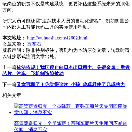
该岗位的职责不仅是构建系统，更要评估这些系统未来的演化
方向。
研究人员可能还需“追踪技术人员的自动化进程”，例如衡量公
司内部人工智能代码工具的实际使用程度。
本文地址：
http://wuhuashi.com/42602.html
文章来源：
五花石
版权声明：
除非特别标注，否则均为本站原创文章，转载时请
以链接形式注明文章出处。
上一篇
依法依规！我国停止向日本出口稀土、关键金属：后者
芯片、汽车、飞机制造陷被动
下一篇
又拿冠军了！你觉得这次“小孩”曾卓君使了几成功力
相关文章
高管薪资归零、全员降薪！百强车商兰天集团回应暴雷
传闻：消息不实