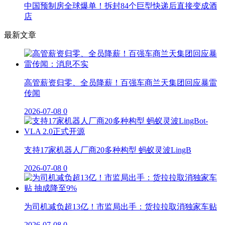
中国预制房全球爆单！拆封84个巨型快递后直接变成酒
店
最新文章
高管薪资归零、全员降薪！百强车商兰天集团回应暴雷
传闻
2026-07-08
0
支持17家机器人厂商20多种构型 蚂蚁灵波LingB
2026-07-08
0
为司机减负超13亿！市监局出手：货拉拉取消独家车贴
2026-07-08
0