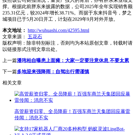
按照该公司财报情况，重资产投入的背后，亦有胖东来业绩支
撑。根据此前胖东来披露的数据，公司2025年全年实现销售额
235.31亿元，较2024年增长38.71%。而据于东来抖音号，梦之
城项目已于5月20日开工，计划在2029年9月对外开放。
本文地址：
http://wuhuashi.com/42595.html
文章来源：
五花石
版权声明：
除非特别标注，否则均为本站原创文章，转载时请
以链接形式注明文章出处。
上一篇
潘玮柏自曝患上面瘫：大家一定要注意休息 不要太累
下一篇
多地迎来强降雨：自驾出行需谨慎
相关文章
高管薪资归零、全员降薪！百强车商兰天集团回应暴雷
传闻：消息不实