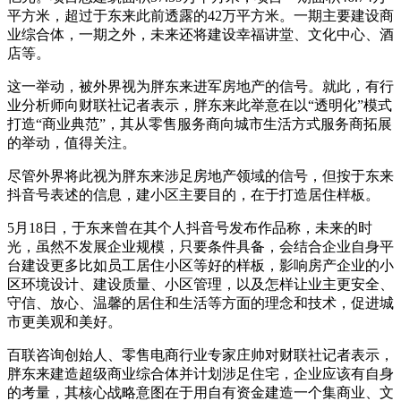
平方米，超过于东来此前透露的42万平方米。一期主要建设商
业综合体，一期之外，未来还将建设幸福讲堂、文化中心、酒
店等。
这一举动，被外界视为胖东来进军房地产的信号。就此，有行
业分析师向财联社记者表示，胖东来此举意在以“透明化”模式
打造“商业典范”，其从零售服务商向城市生活方式服务商拓展
的举动，值得关注。
尽管外界将此视为胖东来涉足房地产领域的信号，但按于东来
抖音号表述的信息，建小区主要目的，在于打造居住样板。
5月18日，于东来曾在其个人抖音号发布作品称，未来的时
光，虽然不发展企业规模，只要条件具备，会结合企业自身平
台建设更多比如员工居住小区等好的样板，影响房产企业的小
区环境设计、建设质量、小区管理，以及怎样让业主更安全、
守信、放心、温馨的居住和生活等方面的理念和技术，促进城
市更美观和美好。
百联咨询创始人、零售电商行业专家庄帅对财联社记者表示，
胖东来建造超级商业综合体并计划涉足住宅，企业应该有自身
的考量，其核心战略意图在于用自有资金建造一个集商业、文