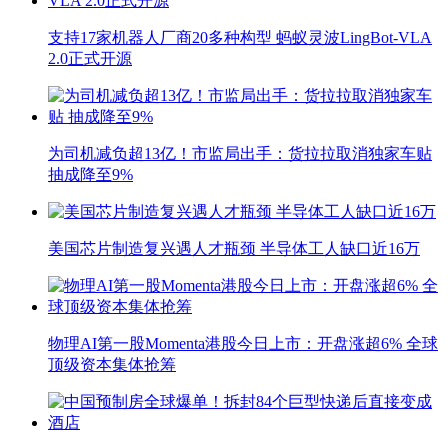
支持17家机器人厂商20多种构型 蚂蚁灵波LingBot-VLA
2.0正式开源
为司机减负超13亿！市监局出手：货拉拉取消独家车贴
抽成降至9%
美国芯片制造复兴遇人才瓶颈 半导体工人缺口近16万
物理AI第一股Momenta港股今日上市：开盘涨超6% 全球
顶级资本集体抢筹