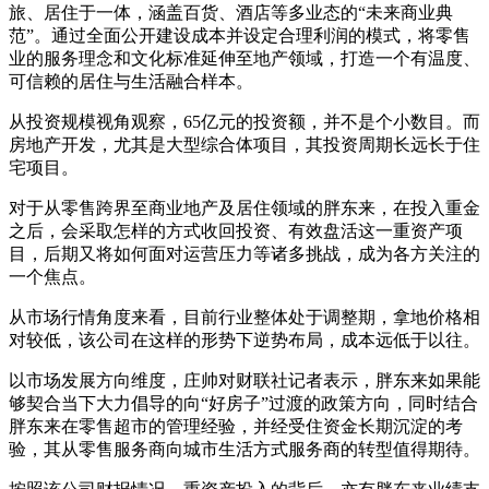
旅、居住于一体，涵盖百货、酒店等多业态的“未来商业典
范”。通过全面公开建设成本并设定合理利润的模式，将零售
业的服务理念和文化标准延伸至地产领域，打造一个有温度、
可信赖的居住与生活融合样本。
从投资规模视角观察，65亿元的投资额，并不是个小数目。而
房地产开发，尤其是大型综合体项目，其投资周期长远长于住
宅项目。
对于从零售跨界至商业地产及居住领域的胖东来，在投入重金
之后，会采取怎样的方式收回投资、有效盘活这一重资产项
目，后期又将如何面对运营压力等诸多挑战，成为各方关注的
一个焦点。
从市场行情角度来看，目前行业整体处于调整期，拿地价格相
对较低，该公司在这样的形势下逆势布局，成本远低于以往。
以市场发展方向维度，庄帅对财联社记者表示，胖东来如果能
够契合当下大力倡导的向“好房子”过渡的政策方向，同时结合
胖东来在零售超市的管理经验，并经受住资金长期沉淀的考
验，其从零售服务商向城市生活方式服务商的转型值得期待。