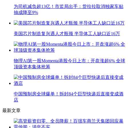
为司机减负超13亿！市监局出手：货拉拉取消独家车贴
抽成降至9%
美国芯片制造复兴遇人才瓶颈 半导体工人缺口近16万
物理AI第一股Momenta港股今日上市：开盘涨超6% 全球
顶级资本集体抢筹
中国预制房全球爆单！拆封84个巨型快递后直接变成酒
店
最新文章