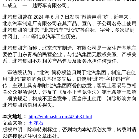
年成立二一二越野车有限公司。
北汽集团曾在 2024 年 6 月 7 日发表“澄清声明”称，近年来，
北京汽车制造厂有限公司在其产品、宣传、子公司名称上使用
北汽集团的“北京”“北京汽车”“北汽”等商标、字号，多次提到
井冈山、212 等北京汽车工业历史。
北汽集团方面称，北京汽车制造厂有限公司是一家生产基地主
要位于山东青岛的民营企业，与北汽集团无股权关系、产权关
系，北汽集团不对相关产品售后及服务承担任何责任。
二审法院认为，“北汽”简称权益归属于北汽集团，制造厂在使
用“北汽”简称的合法基础丧失后，仍使用“北汽”字样进行宣
传，主观上具有攀附北汽集团商誉的故意，客观上容易导致相
关公众混淆误认，违反了《反不正当竞争法》第七条第一款第
二项的规定，构成不正当竞争，应当停止使用、消除影响并向
北汽集团赔偿相关损失。
本文地址：
http://wuhuashi.com/42563.html
文章来源：
五花石
版权声明：
除非特别标注，否则均为本站原创文章，转载时请
以链接形式注明文章出处。