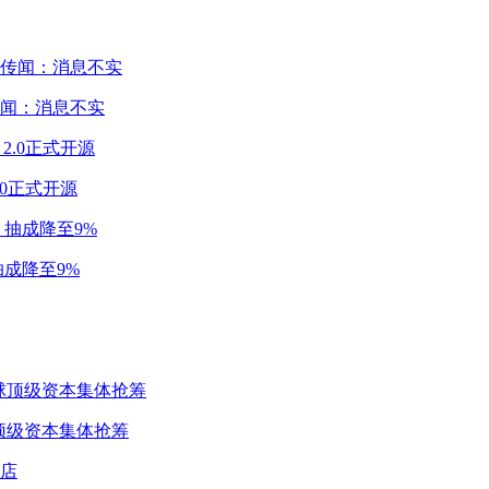
闻：消息不实
2.0正式开源
成降至9%
球顶级资本集体抢筹