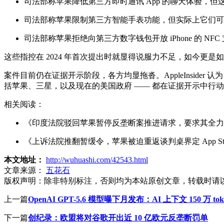
司法部称苹果降低第三方即时通讯 App 的聊天体验，但这些
司法部称苹果限制第三方智能手表功能，但实际上它们可以
司法部称苹果拒绝向第三方数字钱包开放 iPhone 的 
这些指控在 2024 年首次提出时就显得说服力不足，如今更是如
案件目前仍在证据开示阶段，各方均显拖沓。AppleInsid
括苹果、三星，以及现在的美国政府 —— 都在证据开示中行
相关阅读：
《印度法院驳回苹果暂停反垄断案推进请求，要求其全力
《上诉法院推翻暂缓令，苹果被迫重返谈判桌界定 App St
本文地址：
http://wuhuashi.com/42543.html
文章来源：
五花石
版权声明：
除非特别标注，否则均为本站原创文章，转载时请
上一篇
OpenAI GPT-5.6 模型曝下月发布：AI 上下文 150 万 tok
下一篇
创纪录：欧盟将对谷歌开出近 10 亿欧元反垄断罚单