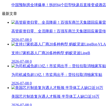
中国预制房全球爆单！拆封84个巨型快递后直接变成酒店
最新文章
高管薪资归零、全员降薪！百强车商兰天集团回应暴雷传
2026-07-08
0
支持17家机器人厂商20多种构型 蚂蚁灵波LingB
2026-07-08
0
为司机减负超13亿！市监局出手：货拉拉取消独家车贴
2026-07-08
0
美国芯片制造复兴遇人才瓶颈 半导体工人缺口近16万
2026-07-08
0