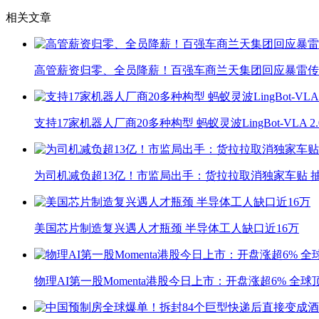
相关文章
高管薪资归零、全员降薪！百强车商兰天集团回应暴雷传
支持17家机器人厂商20多种构型 蚂蚁灵波LingBot-VLA 
为司机减负超13亿！市监局出手：货拉拉取消独家车贴 抽
美国芯片制造复兴遇人才瓶颈 半导体工人缺口近16万
物理AI第一股Momenta港股今日上市：开盘涨超6% 全