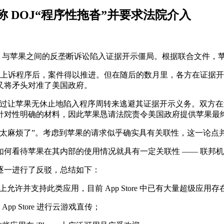
 DOJ“程序性拖沓”并要求法院介入
国司法部（DOJ）与苹果之间的反垄断诉讼陷入证据开示僵局。根据联合文
一年的上诉程序后，案件得以推进。但在随后的数月里，各方在证据开
果又将矛头对准了美国政府。
通过让苹果无休止地陷入程序周转来逃避其证据开示义务。双方
针对性明确的材料，因此苹果恳请法院责令美国政府提供苹果最
件太麻烦了”。考虑到苹果的请求似乎确实具有关联性，这一论点
看待苹果在其内部的使用情况就具有一定关联性 —— 联邦机构选
逐一进行了反驳，总结如下：
许并支持此类应用，目前 App Store 中已有大量超级应用存
 Store 进行云游戏直传；