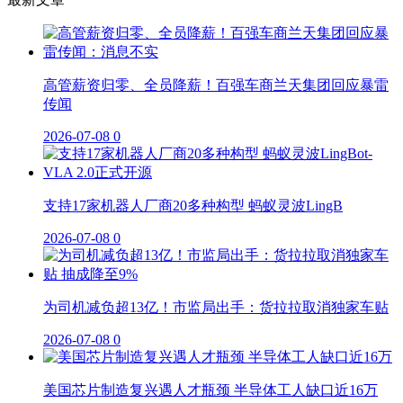
高管薪资归零、全员降薪！百强车商兰天集团回应暴雷
传闻
2026-07-08
0
支持17家机器人厂商20多种构型 蚂蚁灵波LingB
2026-07-08
0
为司机减负超13亿！市监局出手：货拉拉取消独家车贴
2026-07-08
0
美国芯片制造复兴遇人才瓶颈 半导体工人缺口近16万