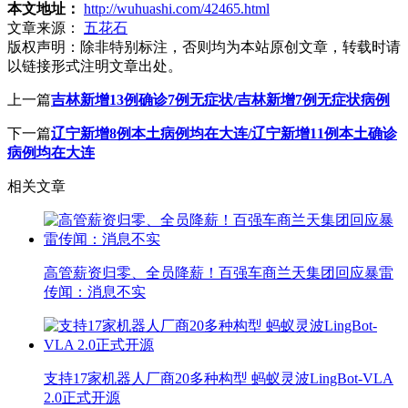
本文地址：
http://wuhuashi.com/42465.html
文章来源：
五花石
版权声明：
除非特别标注，否则均为本站原创文章，转载时请
以链接形式注明文章出处。
上一篇
吉林新增13例确诊7例无症状/吉林新增7例无症状病例
下一篇
辽宁新增8例本土病例均在大连/辽宁新增11例本土确诊
病例均在大连
相关文章
高管薪资归零、全员降薪！百强车商兰天集团回应暴雷
传闻：消息不实
支持17家机器人厂商20多种构型 蚂蚁灵波LingBot-VLA
2.0正式开源