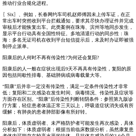
推动行业合规化进程。
〖Six〗、例如，长春网约车司机赵师傅因未上传车证，在正
常出车时突然收到平台拦截通知，要求其尽快办理证件并完成
审核后才能恢复出车。此类案例在珠海、滨州等地同步发生，
显示平台行动具有全国性特征。多地清退行动的同步性：珠
海：多名无证司机在收到平台短信提示后，未及时办证即被强
制停止派单。
阳康后的人何时不再有传染性?为何还会复阳?
阳康后的人一般在症状出现后9天不再具有传染性，复阳的原
因包括间歇性排毒、基础肺病或病毒载量大等。
“阳康”后并非一定没有传染性，满足一定条件传染性才非常
低；复阳和二次感染在发生时间、病毒情况、传染性及症状等
方面存在区别。“阳康”后传染性判断转阴条件：参照第九版诊
疗方案，轻症患者体温正常三天以上，呼吸道症状消失或有所
缓解；有肺炎的患者肺部影像有所好转。
阳康后，体质虚弱者、未严格防护者可能发生再次感染，具体
分析如下：体质虚弱者：根据当前临床数据分析，虽然康复患
者体内可能存在较高水平的抗体，且抗体在感染后的3-6个月