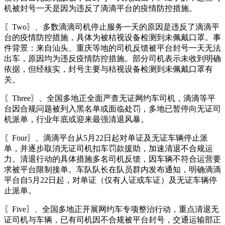
机被封号一天是因为违反了滴滴平台的疫情防控措施。
〖Two〗、多数滴滴司机停止服务一天的原因是违反了滴滴平
台的疫情防控措施，具体为被桔视设备检测到未佩戴口罩。事
件背景：来自汕头、重庆等地的司机反馈被平台封号一天无法
出车，原因均为违反疫情防控措施。部分司机表示未收到明确
依据，但经核实，封号主要与桔视设备检测到未佩戴口罩有
关。
〖Three〗、全国多地正全面严查无证网约车司机，滴滴等平
台因合规问题被列入黑名单或面临处罚，多地已暂停向无证司
机派单，行业年底或迎来最强清退风暴。
〖Four〗、滴滴平台从5月22日起对单证及无证车辆停止派
单，并逐步取消无证司机扣车罚款援助，加速清退不合规运
力。清退行动的具体措施多名司机反馈，因车辆不符合运营要
求被平台限制接单。车队队长在队员群内发布通知，明确滴滴
平台自5月22日起，对单证（仅有人证或车证）及无证车辆停
止派单。
〖Five〗、全国多地正开展网约车专项整治行动，重点清退无
证司机与车辆，已有司机因不合规被平台封号，交通运输部正