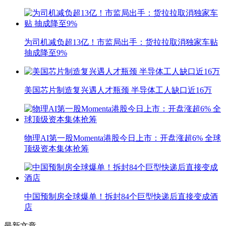
为司机减负超13亿！市监局出手：货拉拉取消独家车贴
抽成降至9%
美国芯片制造复兴遇人才瓶颈 半导体工人缺口近16万
物理AI第一股Momenta港股今日上市：开盘涨超6% 全球
顶级资本集体抢筹
中国预制房全球爆单！拆封84个巨型快递后直接变成酒
店
最新文章