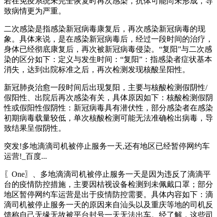
若在免疫系统未完全恢复时再次感染，抗体可能尚未形成，导
致病情更为严重。
二次感染是指感染新冠病毒康复后，再次感染新冠病毒的现
象。具体来说，是在感染新冠病毒后，经过一段时间的治疗，
身体已经彻底康复后，再次被新冠病毒侵染。“复阳”与二次感
染的区分如下：定义与发生时间：“复阳”：指感染者症状基本
消失，达到出院标准之后，再次检测发现核酸呈阳性。
新冠肺炎治愈一段时间后出现复阳，主要与核酸检测假阴性/
假阳性、出院后再次感染有关，具体原因如下：核酸检测假阴
性或假阳性假阴性：新冠病毒具有潜伏性，部分感染者在感染
初期病毒载量较低，单次核酸检测可能无法准确检出病毒，导
致结果呈假阴性。
突发!多地滴滴司机被停止服务一天,还有地区已经暂停网约车
运营!_百度...
〖One〗、多地滴滴司机被停止服务一天是因为违反了滴滴平
台的疫情防控措施，主要因桔视设备检测到未佩戴口罩；部分
地区暂停网约车运营是出于疫情防控需要。具体内容如下：滴
滴司机被停止服务一天的原因来自汕头以及重庆等地的司机反
馈称自己无缘无故被平台封号一天无法出车。经了解，这些司