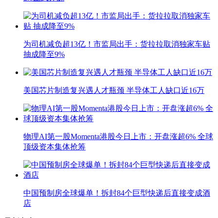
为司机减负超13亿！市监局出手：货拉拉取消独家车贴
抽成降至9%
美国芯片制造复兴遇人才瓶颈 半导体工人缺口近16万
物理AI第一股Momenta港股今日上市：开盘涨超6% 全球
顶级资本集体抢筹
中国预制房全球爆单！拆封84个巨型快递后直接变成酒
店