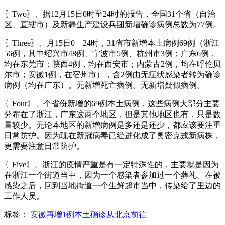
〖Two〗、据12月15日0时至24时的报告，全国31个省（自治
区、直辖市）及新疆生产建设兵团新增确诊病例总数为77例。
〖Three〗、月15日0—24时，31省市新增本土病例69例（浙江
56例，其中绍兴市48例、宁波市5例、杭州市3例；广东6例，
均在东莞市；陕西4例，均在西安市；内蒙古2例，均在呼伦贝
尔市；安徽1例，在宿州市），含2例由无症状感染者转为确诊
病例（均在广东）。无新增死亡病例。无新增疑似病例。
〖Four〗、个省份新增的69例本土病例，这些病例大部分主要
分布在了浙江，广东这两个地区，但是其他地区也有，只是数
量较少。无论本地区的新增病例是多还是还少，都应该要注重
日常防护。因为现在新冠病毒已经进化成了奥密克戎新病株，
更需要注意日常防护。
〖Five〗、浙江的疫情严重是有一定特殊性的，主要就是因为
在浙江一个街道当中，因为一个感染者参加过一个葬礼。在被
感染之后，回到当地街道一个生鲜超市当中，传染给了里边的
工作人员。
标签：
安徽再增1例本土确诊从北京前往