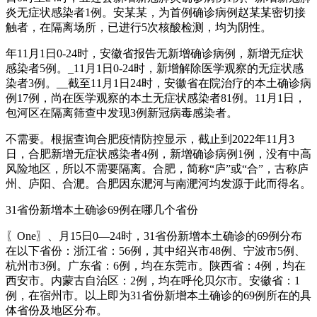
炎无症状感染者1例。安某某，为首例确诊病例赵某某密切接
触者，在隔离场所，已进行5次核酸检测，均为阴性。
年11月1日0-24时，安徽省报告无新增确诊病例，新增无症状
感染者5例。_11月1日0-24时，新增解除医学观察的无症状感
染者3例。__截至11月1日24时，安徽省在院治疗的本土确诊病
例17例，尚在医学观察的本土无症状感染者81例。11月1日，
包河区在隔离筛查中发现3例新冠病毒感染者。
不需要。根据查询合肥疫情防控显示，截止到2022年11月3
日，合肥新增无症状感染者4例，新增确诊病例1例，没有中高
风险地区，所以不需要隔离。合肥，简称“庐”或“合”，古称庐
州、庐阳、合淝。合肥因东淝河与南淝河均发源于此而得名。
31省份新增本土确诊69例在哪几个省份
〖One〗、月15日0—24时，31省份新增本土确诊的69例分布
在以下省份：浙江省：56例，其中绍兴市48例、宁波市5例、
杭州市3例。广东省：6例，均在东莞市。陕西省：4例，均在
西安市。内蒙古自治区：2例，均在呼伦贝尔市。安徽省：1
例，在宿州市。以上即为31省份新增本土确诊的69例所在的具
体省份及地区分布。