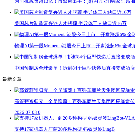
为司机减负超13亿！市监局出手：货拉拉取消独家车贴 抽
美国芯片制造复兴遇人才瓶颈 半导体工人缺口近16万
物理AI第一股Momenta港股今日上市：开盘涨超6% 全
中国预制房全球爆单！拆封84个巨型快递后直接变成酒店
最新文章
高管薪资归零、全员降薪！百强车商兰天集团回应暴雷传
2026-07-08
0
支持17家机器人厂商20多种构型 蚂蚁灵波LingB