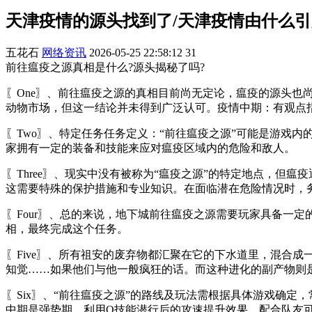
天津疫情的源头找到了/天津疫情由什么引
五花石
网络资讯
2026-05-25 22:58:12
31
前往瘟疫之源真相是什么?源头揭秘了吗?
〖One〗、前往瘟疫之源的真相目前尚无定论，瘟疫的源头
动物市场，但这一结论并未得到广泛认可。疫情中期：有观点
〖Two〗、特定任务任务定义：“前往瘟疫之源”可能是游戏
家拥有一定的装备和技能来应对瘟疫区域内的危险和敌人。
〖Three〗、现实中没有被称为“瘟疫之源”的特定地点，
这需要特殊的保护措施和专业知识。在面临潜在危险情况时，
〖Four〗、总的来说，地下城前往瘟疫之源需要玩家具备一
相，最终完成这个任务。
〖Five〗、所有祖安的废弃物都汇聚在它的下水道里，混合
知觉……如果他们与他一般疯狂的话。而这种进化的副产物则
〖Six〗、“前往瘟疫之源”的路线及玩法需根据具体游戏确定
中期是强势期，利用Q技能潜行后的攻速提升效果，配合队友