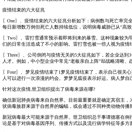
疫情结束的六大征兆
〖One〗、疫情结束的六大征兆分析如下：病例数与死亡率完
每日新增数万例但死亡人数持续低位，说明病毒威胁已从“高致死
〖Two〗、雷打雪通常预示着即将到来的暴雪。这种现象较
们的日常生活造成了不小的影响。雷打雪也被一些人视为疫情
〖Three〗、公司倒闭与疫情无关的5大征兆如下，若企业达
人才。例如，中小型企业中常见“老板亲自上阵”却战略清晰、
〖Four〗、梦见疫情结束了1梦见疫情结束了，表示自己很
人可以进行一次浪漫的约会。梦梦见瘟疫表示好运。病人梦自
针对这次疫情,世卫组织提出了病毒来源在哪?
确信新冠肺炎病毒来自自然界。目前最重要就是确定其宿主，
状病毒族群来源于自然界的蝙蝠，或会通过不同种类动物传播
新冠病毒最大可能来源于自然界。世卫组织总干事谭德塞在例
论是基于对病毒基因序列、传播方式以及流行病学特征等多方