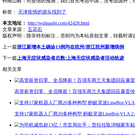
钟南山称：对疫情的预测，我们首先考虑中国，没考虑国外，
标签：
天津疫情的源头找到了
本文地址：
http://wuhuashi.com/42428.html
文章来源：
五花石
版权声明：
除非特别标注，否则均为本站原创文章，转载时请
上一篇
浙江新增本土确诊13例均在杭州/浙江杭州新增病例
下一篇
上海无症状感染者总数/上海无症状感染者活动轨迹
相关文章
高管薪资归零、全员降薪！百强车商兰天集团回应暴雷传
支持17家机器人厂商20多种构型 蚂蚁灵波LingBot-VLA 