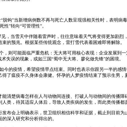
全“脱钩”当新增病例数不再与死亡人数呈现强相关性时，表明病
性”转向“可管理性”。
为罕见，当雪天中伴随着雷声时，往往意味着天气将变得更加剧烈
结束的预兆。根据某些传统观念，雷打雪代表着困难即将解除。
到3个，则可能面临严重危机：无大将可用核心表现：企业发展到一定
战术失误的现象，或如三国“蜀中无大将、廖化做先锋”的困境。
关心如今的疫情，希望疫情早点结束。同时也表示你跟另一半的感
己得了瘟疫不久身体会康健。怀孕的人梦疫情结束了预示生男，
才能清楚病毒怎样在人与动物间连接、打破人与动物间的传播障
到人类，待其适应人体后，导致人类疾病的发生，而此类传播都
行发布会上明确表示，世卫组织相信科学和证据，截止到目前为
面的深入研究和分析得出的。