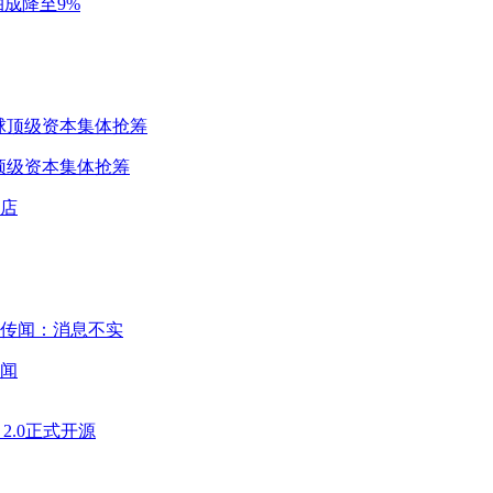
成降至9%
球顶级资本集体抢筹
闻