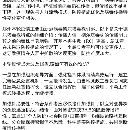
受阻，呈现“传不动”特征当前病毒仍在传播，但传播效率显著
下降。这一现象与人群流动模式、防控措施优化及病毒传播特
性变化密切相关。
郑州本轮疫情主要由新冠病毒德尔塔毒株引起。以下是关于德
尔塔毒株特点的详细介绍：传播力强：德尔塔毒株的传播能力
较之前的毒株显著增强，其基本再生数（R0）更高，意味着
在未采取防控措施的情况下，一个感染者平均可传染更多人。
这导致疫情在人群中扩散的速度更快，防控难度加大。
本轮疫情15天波及16省,该如何有效的预防?
一是在加强组织领导方面，强化指挥体系持续高效运行，建立
完善应急处置机制，一旦疫情发生，由当地党政主要负责同志
任应急处置指挥长，设立联合指挥部，扁平化管理，平急工作
模式转换迅速，无缝衔接。
加强针必要性：符合条件者应尽快接种加强针，以应对变异株
的免疫逃逸挑战。结语：面对奥密克戎BA.5的隐匿传播特
性，需通过“个人防护+社会防控+疫苗接种”多维度策略构建防
线。公众应保持警惕但不恐慌，科学落实防控措施，共同阻断
疫情传播链。