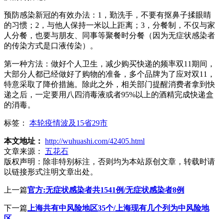
预防感染新冠的有效办法：1，勤洗手，不要有抠鼻子揉眼睛
的习惯；2，与他人保持一米以上距离；3，分餐制，不仅与家
人分餐，也要与朋友、同事等聚餐时分餐（因为无症状感染者
的传染方式是口液传染）。
第一种方法：做好个人卫生，减少购买快递的频率双11期间，
大部分人都已经做好了购物的准备，多个品牌为了应对双11，
特意采取了降价措施。除此之外，相关部门提醒消费者拿到快
递之后，一定要用八四消毒液或者95%以上的酒精完成快递盒
的消毒。
标签：
本轮疫情波及15省29市
本文地址：
http://wuhuashi.com/42405.html
文章来源：
五花石
版权声明：
除非特别标注，否则均为本站原创文章，转载时请
以链接形式注明文章出处。
上一篇
官方:无症状感染者共1541例/无症状感染者8例
下一篇
上海共有中风险地区35个/上海现有几个列为中风险地
区