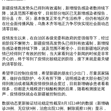
新疆疫情高发势头已得到有效遏制，新增报告感染者数持续下
降，波及范围不断收窄，目前部分地区已无新增感染者报告，
部分县（市、区）基本恢复正常生产生活秩序，但仍有地区存
在社会面传播风险，乌鲁木齐等地正力争尽快实现社会面动态
清零目标。
疫情发生以来，在自治区各级党委和政府的坚强领导下，经过
前阶段不懈努力，新疆疫情高发势头已得到有效遏制，新增报
告感染者数持续下降，波及范围不断变小，目前新疆地区的疫
情已经得到了有效的控制，当大家看到这个新闻的时候是非常
开心的，终于等到了疫情比较稳定的阶段，接下来就是最关键
的清零阶段。
希望早日控制住疫情，希望新疆的朋友们少出门，尽量居家隔
离，做好自我防护。今天有所下降，说明感染者大部分都已经
得到救治或者隔离疫情很快就会度过，目前新增确诊患者看着
很多，但都是大规模进行核酸检测的后果，随着检测接近尾
声，疫情很快就会在新疆被控制住的。
数据动态更新验证结论稳定性截至8月3日24时的数据（新增确
诊28例、无症状9例，治愈出院12例、解除观察11例）显示，