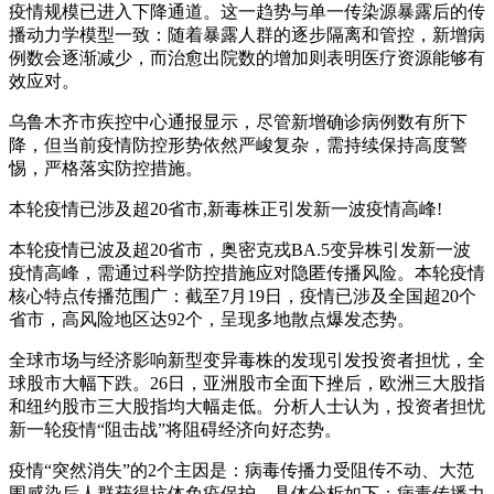
疫情规模已进入下降通道。这一趋势与单一传染源暴露后的传
播动力学模型一致：随着暴露人群的逐步隔离和管控，新增病
例数会逐渐减少，而治愈出院数的增加则表明医疗资源能够有
效应对。
乌鲁木齐市疾控中心通报显示，尽管新增确诊病例数有所下
降，但当前疫情防控形势依然严峻复杂，需持续保持高度警
惕，严格落实防控措施。
本轮疫情已涉及超20省市,新毒株正引发新一波疫情高峰!
本轮疫情已波及超20省市，奥密克戎BA.5变异株引发新一波
疫情高峰，需通过科学防控措施应对隐匿传播风险。本轮疫情
核心特点传播范围广：截至7月19日，疫情已涉及全国超20个
省市，高风险地区达92个，呈现多地散点爆发态势。
全球市场与经济影响新型变异毒株的发现引发投资者担忧，全
球股市大幅下跌。26日，亚洲股市全面下挫后，欧洲三大股指
和纽约股市三大股指均大幅走低。分析人士认为，投资者担忧
新一轮疫情“阻击战”将阻碍经济向好态势。
疫情“突然消失”的2个主因是：病毒传播力受阻传不动、大范
围感染后人群获得抗体免疫保护。具体分析如下：病毒传播力