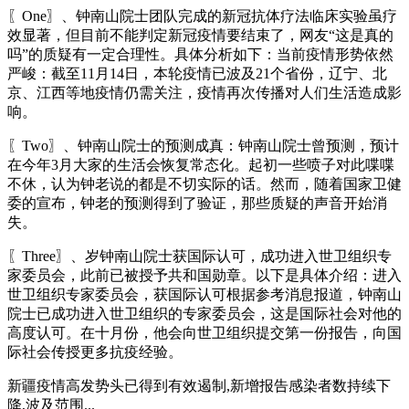
〖One〗、钟南山院士团队完成的新冠抗体疗法临床实验虽疗
效显著，但目前不能判定新冠疫情要结束了，网友“这是真的
吗”的质疑有一定合理性。具体分析如下：当前疫情形势依然
严峻：截至11月14日，本轮疫情已波及21个省份，辽宁、北
京、江西等地疫情仍需关注，疫情再次传播对人们生活造成影
响。
〖Two〗、钟南山院士的预测成真：钟南山院士曾预测，预计
在今年3月大家的生活会恢复常态化。起初一些喷子对此喋喋
不休，认为钟老说的都是不切实际的话。然而，随着国家卫健
委的宣布，钟老的预测得到了验证，那些质疑的声音开始消
失。
〖Three〗、岁钟南山院士获国际认可，成功进入世卫组织专
家委员会，此前已被授予共和国勋章。以下是具体介绍：进入
世卫组织专家委员会，获国际认可根据参考消息报道，钟南山
院士已成功进入世卫组织的专家委员会，这是国际社会对他的
高度认可。在十月份，他会向世卫组织提交第一份报告，向国
际社会传授更多抗疫经验。
新疆疫情高发势头已得到有效遏制,新增报告感染者数持续下
降,波及范围...