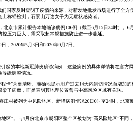
疫情我们国家及时查明了疫情的来源，对新发地批发市场进行了全
会上称经检测，石景山万达女子为无症状感染者。
，北京市累计报告本地确诊病例106例（截至6月15日24时）。6
防控压力巨大，需采取超常规措施防止进一步蔓延。
，2020年5月3日和2020年9月7日。
毒株引起的本地新冠肺炎确诊病例，这些病例的具体详情将在官方网
险等级调整情况。
行程卡”为更清晰、准确地提示用户过去14天内到访情况而增加
感染了病毒，而是表明其地理位置曾与中高风险区域有关联。
张喜庄村被列为中风险地区。新增病例情况26日0时至24时，北京
中风险地区”。与4月份北京市朝阳区整个区被划为“高风险地区”不