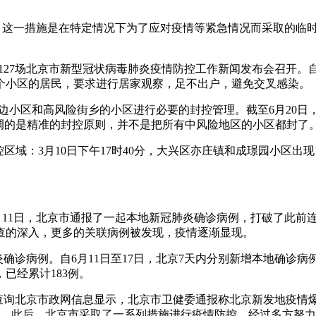
的。这一措施是在特定情况下为了应对疫情等紧急情况而采取的临
127场北京市新型冠状病毒肺炎疫情防控工作新闻发布会召开。自6
0个小区的居民，要求进行居家观察，足不出户，避免交叉感染。
周边小区和高风险街乡的小区进行必要的封控管理。截至6月20
调的是精准的封控原则，并不是把所有中风险地区的小区都封了
控区域：3月10日下午17时40分，大兴区亦庄镇和成璟园小区出
0年6月11日，北京市通报了一起本地新冠肺炎确诊病例，打破了此
查的深入，更多的关联病例被发现，疫情逐渐显现。
确诊病例。自6月11日至17日，北京7天内分别新增本地确诊病例1例
），已经累计183例。
。根据查询北京市政网信息显示，北京市卫健委通报称北京新发地疫情爆
5例。此后，北京市采取了一系列措施进行疫情防控，经过多方努