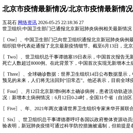
北京市疫情最新情况/北京市疫情最新情
五花石
网络资讯
2026-05-25 22:18:36
27
世卫组织:中国卫生部门已通报北京新冠肺炎病例相关最新情况
〖One〗、中国卫生部门已向世卫组织通报北京新冠肺炎病例
组织驻华代表处通报了北京最新疫情细节。截至6月13日，北京
〖Two〗、世卫组织总干事谭德塞19日表示，中国首次报告无
死亡人数超过8000例。在此背景下，中国首次实现无新增本
〖Three〗、全球确诊数据：世界卫生组织14日公布数据显示
预见的未来，人们将无法回到“旧常态”。他还表示，目前全球
〖Four〗、月12日北京新增6例本土确诊病例，患者活动
况：新增本土病例情况：6月12日0-24时，全国31个省（自
〖Five〗、年、2021年两次邀请世界卫生组织专家来华开
〖Six〗、世卫组织总干事谭德赛呼吁各国以政府整体资源动
验表明，新冠肺炎疫情可通过科学防控措施被遏制，但前提是