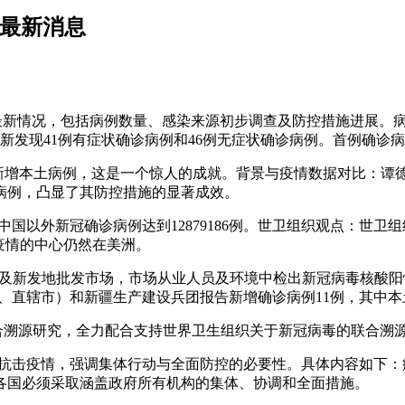
况最新消息
最新情况，包括病例数量、感染来源初步调查及防控措施进展。病
新发现41例有症状确诊病例和46例无症状确诊病例。首例确诊病例
新增本土病例，这是一个惊人的成就。背景与疫情数据对比：谭德塞
土病例，凸显了其防控措施的显著成效。
，中国以外新冠确诊病例达到12879186例。世卫组织观点：
疫情的中心仍然在美洲。
轨迹涉及新发地批发市场，市场从业人员及环境中检出新冠病毒核
治区、直辖市）和新疆生产建设兵团报告新增确诊病例11例，其中
展联合溯源研究，全力配合支持世界卫生组织关于新冠病毒的联合溯
员抗击疫情，强调集体行动与全面防控的必要性。具体内容如下
各国必须采取涵盖政府所有机构的集体、协调和全面措施。