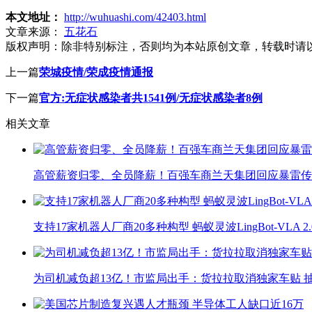
本文地址：
http://wuhuashi.com/42403.html
文章来源：
五花石
版权声明：
除非特别标注，否则均为本站原创文章，转载时请
上一篇
荣城疫情/荣成疫情通报
下一篇
官方:无症状感染者共1541例/无症状感染者8例
相关文章
高管薪资归零、全员降薪！百强车商兰天集团回应暴雷传
支持17家机器人厂商20多种构型 蚂蚁灵波LingBot-VLA 
为司机减负超13亿！市监局出手：货拉拉取消独家车贴 抽