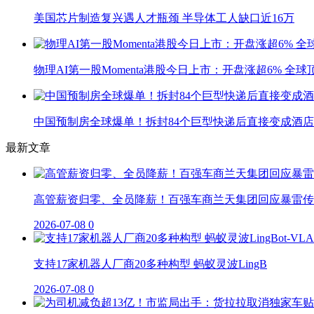
美国芯片制造复兴遇人才瓶颈 半导体工人缺口近16万
物理AI第一股Momenta港股今日上市：开盘涨超6% 全
中国预制房全球爆单！拆封84个巨型快递后直接变成酒店
最新文章
高管薪资归零、全员降薪！百强车商兰天集团回应暴雷传
2026-07-08
0
支持17家机器人厂商20多种构型 蚂蚁灵波LingB
2026-07-08
0