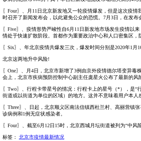
〖Four〗、月11日北京新发地又一轮疫情爆发，但是这次
时召开了新闻发布会，以此避免公众的恐慌。7月3日，在发布
〖Five〗、疫情形势严峻性自6月11日新发地市场发生疫情以来
情处于快速扩散阶段。首都作为重要政治中心和人口密集区，
〖Six〗、年北京疫情共爆发三次，爆发时间分别是2020年1月10日
北京这两地升中风险!
〖One〗、月4日，北京市新增了3例由京外疫情德尔塔变异
会上，北京市疾病预防控制中心副主任庞星火公布了最新的风
〖Two〗、行程卡带星号的情况：行程卡上的星号（*），是“
街道或以街道为单位的区域）的地方。这并不意味着用户本人
〖Three〗、日起，北京顺义区南法信镇西杜兰村、高丽营镇
诊病例和1例无症状感染者。
〖Four〗、截至6月12日15时，北京西城月坛街道被列为“
标签：
北京市疫情最新情况