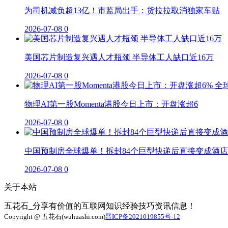
为司机减负超13亿！市监局出手：货拉拉取消独家车贴
2026-07-08
0
美国芯片制造复兴遇人才瓶颈 半导体工人缺口近16万
2026-07-08
0
物理AI第一股Momenta港股今日上市：开盘涨超6
2026-07-08
0
中国预制房全球爆单！拆封84个巨型快递后直接变成酒店
2026-07-08
0
关于本站
五花石_分享有价值的互联网知识经验技巧资讯信息！
Copyright @ 五花石(wuhuashi.com)
晋ICP备2021019855号-12