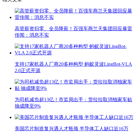
高管薪资归零、全员降薪！百强车商兰天集团回应暴雷
传闻：消息不实
支持17家机器人厂商20多种构型 蚂蚁灵波LingBot-VLA
2.0正式开源
为司机减负超13亿！市监局出手：货拉拉取消独家车贴
抽成降至9%
美国芯片制造复兴遇人才瓶颈 半导体工人缺口近16万