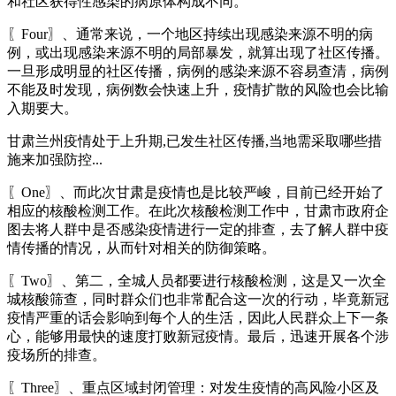
和社区获得性感染的病原体构成不同。
〖Four〗、通常来说，一个地区持续出现感染来源不明的病
例，或出现感染来源不明的局部暴发，就算出现了社区传播。
一旦形成明显的社区传播，病例的感染来源不容易查清，病例
不能及时发现，病例数会快速上升，疫情扩散的风险也会比输
入期要大。
甘肃兰州疫情处于上升期,已发生社区传播,当地需采取哪些措
施来加强防控...
〖One〗、而此次甘肃是疫情也是比较严峻，目前已经开始了
相应的核酸检测工作。在此次核酸检测工作中，甘肃市政府企
图去将人群中是否感染疫情进行一定的排查，去了解人群中疫
情传播的情况，从而针对相关的防御策略。
〖Two〗、第二，全城人员都要进行核酸检测，这是又一次全
城核酸筛查，同时群众们也非常配合这一次的行动，毕竟新冠
疫情严重的话会影响到每个人的生活，因此人民群众上下一条
心，能够用最快的速度打败新冠疫情。最后，迅速开展各个涉
疫场所的排查。
〖Three〗、重点区域封闭管理：对发生疫情的高风险小区及