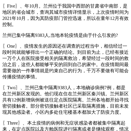
〖Five〗、年10月。兰州位于我国中西部的甘肃省中南部，是
地区的省会城市，查询其城市疫情详情显示，上次疫情时间为
2021年10月，因为其防疫部门管控迅速，所以在童年12月有效
控制。
兰州已集中隔离9383人,当地本轮疫情是由于什么引发的?
〖One〗、疫情发生的原因还在调查的过程当中，相信经过一
段时间就能够得出一个正确的结论。到目前为止，已经有接近
一万个人在医院接受相关的隔离救治，希望经过一段时间的救
治之后，这些人都能够平安的回到自己的家中。在疫情期间最
需要做的一件事情就是约束自己的行为，千万不要做有可能会
传播疫情的事情。
〖Two〗、兰州已集中隔离9383人，本地确诊病例7例，都是
在兰州新区发现的。他们现在住在兰州新区秦川镇。兰州新区
共有12例新增病例被送往定点医院隔离。兰州各地都开始寻找
密切接触者。部分密切接触者社区已采取隔离措施，目前未发
现其他感染者。小区内多处住宅楼基本都加大了防疫力度。
〖Three〗、本土疫情的病例和无症状感染者都被集中隔离起
来，在定点医院以及方舱医院进行隔离或者是继续观察，情况