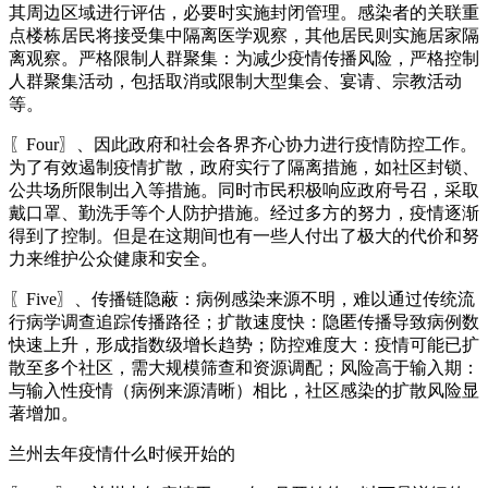
其周边区域进行评估，必要时实施封闭管理。感染者的关联重
点楼栋居民将接受集中隔离医学观察，其他居民则实施居家隔
离观察。严格限制人群聚集：为减少疫情传播风险，严格控制
人群聚集活动，包括取消或限制大型集会、宴请、宗教活动
等。
〖Four〗、因此政府和社会各界齐心协力进行疫情防控工作。
为了有效遏制疫情扩散，政府实行了隔离措施，如社区封锁、
公共场所限制出入等措施。同时市民积极响应政府号召，采取
戴口罩、勤洗手等个人防护措施。经过多方的努力，疫情逐渐
得到了控制。但是在这期间也有一些人付出了极大的代价和努
力来维护公众健康和安全。
〖Five〗、传播链隐蔽：病例感染来源不明，难以通过传统流
行病学调查追踪传播路径；扩散速度快：隐匿传播导致病例数
快速上升，形成指数级增长趋势；防控难度大：疫情可能已扩
散至多个社区，需大规模筛查和资源调配；风险高于输入期：
与输入性疫情（病例来源清晰）相比，社区感染的扩散风险显
著增加。
兰州去年疫情什么时候开始的