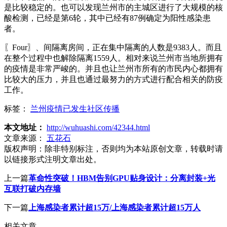
是比较稳定的。也可以发现兰州市的主城区进行了大规模的核
酸检测，已经是第6轮，其中已经有87例确定为阳性感染患
者。
〖Four〗、间隔离房间，正在集中隔离的人数是9383人。而且
在整个过程中也解除隔离1559人。相对来说兰州市当地所拥有
的疫情是非常严峻的。并且也让兰州市所有的市民内心都拥有
比较大的压力，并且也通过最努力的方式进行配合相关的防疫
工作。
标签：
兰州疫情已发生社区传播
本文地址：
http://wuhuashi.com/42344.html
文章来源：
五花石
版权声明：
除非特别标注，否则均为本站原创文章，转载时请
以链接形式注明文章出处。
上一篇
革命性突破！HBM告别GPU贴身设计：分离封装+光
互联打破内存墙
下一篇
上海感染者累计超15万/上海感染者累计超15万人
相关文章