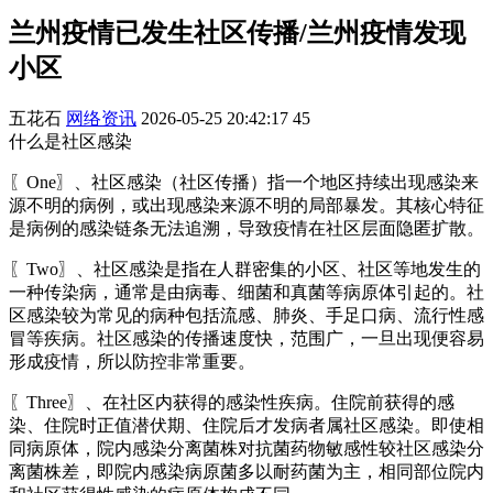
兰州疫情已发生社区传播/兰州疫情发现
小区
五花石
网络资讯
2026-05-25 20:42:17
45
什么是社区感染
〖One〗、社区感染（社区传播）指一个地区持续出现感染来
源不明的病例，或出现感染来源不明的局部暴发。其核心特征
是病例的感染链条无法追溯，导致疫情在社区层面隐匿扩散。
〖Two〗、社区感染是指在人群密集的小区、社区等地发生的
一种传染病，通常是由病毒、细菌和真菌等病原体引起的。社
区感染较为常见的病种包括流感、肺炎、手足口病、流行性感
冒等疾病。社区感染的传播速度快，范围广，一旦出现便容易
形成疫情，所以防控非常重要。
〖Three〗、在社区内获得的感染性疾病。住院前获得的感
染、住院时正值潜伏期、住院后才发病者属社区感染。即使相
同病原体，院内感染分离菌株对抗菌药物敏感性较社区感染分
离菌株差，即院内感染病原菌多以耐药菌为主，相同部位院内