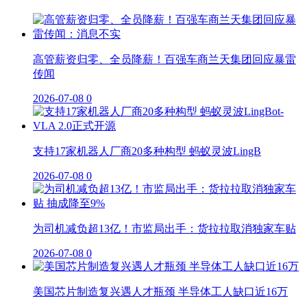
高管薪资归零、全员降薪！百强车商兰天集团回应暴雷
传闻
2026-07-08
0
支持17家机器人厂商20多种构型 蚂蚁灵波LingB
2026-07-08
0
为司机减负超13亿！市监局出手：货拉拉取消独家车贴
2026-07-08
0
美国芯片制造复兴遇人才瓶颈 半导体工人缺口近16万