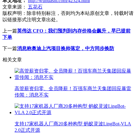
本文地址：
http://wuhuashi.com/42324.html
文章来源：
五花石
版权声明：
除非特别标注，否则均为本站原创文章，转载时请
以链接形式注明文章出处。
上一篇
英伟达 CFO：我们预判到内存价格会飙升，早已提前
下单
下一篇
消息称奥迪上汽项目换帅落定，中方同步换防
相关文章
高管薪资归零、全员降薪！百强车商兰天集团回应暴雷
传闻：消息不实
支持17家机器人厂商20多种构型 蚂蚁灵波LingBot-VLA
2.0正式开源