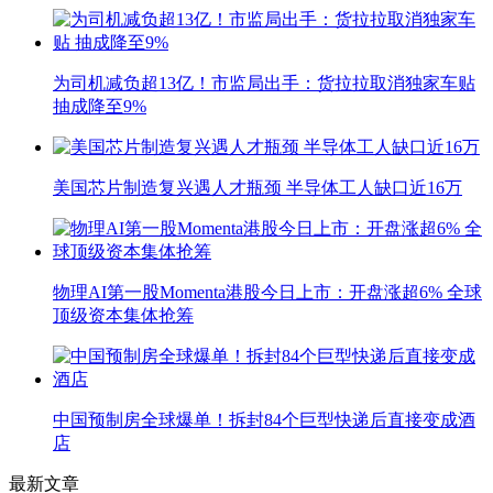
为司机减负超13亿！市监局出手：货拉拉取消独家车贴
抽成降至9%
美国芯片制造复兴遇人才瓶颈 半导体工人缺口近16万
物理AI第一股Momenta港股今日上市：开盘涨超6% 全球
顶级资本集体抢筹
中国预制房全球爆单！拆封84个巨型快递后直接变成酒
店
最新文章