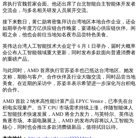
席执行官魏哲家会面。他还出席了台北智能自主智能体开发者
交流会，与多名相关研发人员展开交流。
接下来数日，黄仁勋将密集拜访台湾地区本地合作企业，还会
如期举办年度万亿供应链合作晚宴，宴请核心供应链伙伴。闲
暇之余，他也会前往当地知名夜市品尝特色美食。
英伟达台湾人工智能技术大会定于 6 月 1 日举办，届时大概率
会公布人工智能领域重大更新，同时发布多款面向普通消费者
的重磅产品。
与此同时，AMD 首席执行官苏姿丰也已抵达台湾地区。她发
文称，期盼与客户、合作伙伴及行业大咖交流，同时品尝当地
美食。在近期的采访中，苏姿丰表示希望进一步深化与台积电
的合作。
AMD 首款 2 纳米高性能计算产品 EPYC Venice，已率先在台
积电实现量产。当下 CPU 市场需求持续上涨，伴随智能体人
工智能技术快速发展，AMD 将全力发力，与英特尔、英伟达
角逐市场。本届电脑展上，AMD 的发布内容将以人工智能为
核心，同时也会推出多款消费级新品，值得拭目以待。