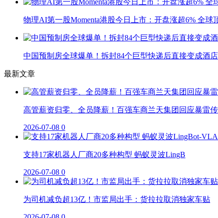
物理AI第一股Momenta港股今日上市：开盘涨超6% 全
中国预制房全球爆单！拆封84个巨型快递后直接变成酒店
最新文章
高管薪资归零、全员降薪！百强车商兰天集团回应暴雷传
2026-07-08
0
支持17家机器人厂商20多种构型 蚂蚁灵波LingB
2026-07-08
0
为司机减负超13亿！市监局出手：货拉拉取消独家车贴
2026-07-08
0