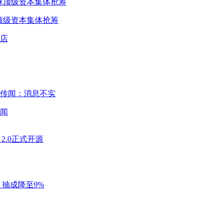
球顶级资本集体抢筹
闻