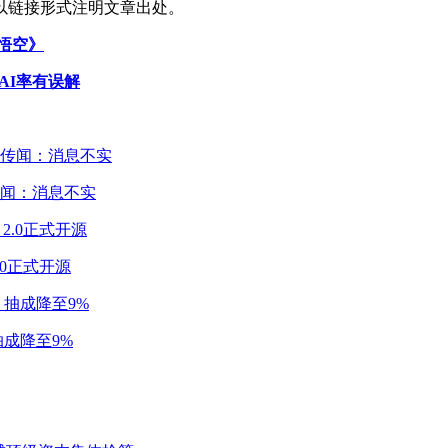
以链接形式注明文章出处。
：悟空》
AI率有误解
闻：消息不实
2.0正式开源
成降至9%