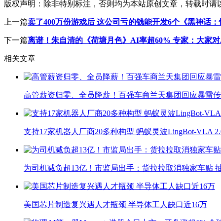
版权声明：
除非特别标注，否则均为本站原创文章，转载时请
上一篇
卖了400万份游戏后 这公司亏的钱能开发6个《黑神话
下一篇
离谱！朱自清的《荷塘月色》AI率超60% 专家：大家对
相关文章
高管薪资归零、全员降薪！百强车商兰天集团回应暴雷传
支持17家机器人厂商20多种构型 蚂蚁灵波LingBot-VLA 
为司机减负超13亿！市监局出手：货拉拉取消独家车贴 抽
美国芯片制造复兴遇人才瓶颈 半导体工人缺口近16万