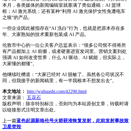
本月，各类媒体的新闻编辑室就塞满了类似通稿：AI 篮球
框；AI 激光系统；还有某种“利用 AI 激光保护女性免遭电车
之狼”的产品。
一些企业因此被指存在“AI 洗白”行为，也就是把原本存在多
年、大家熟知的技术重新包装成 AI 产品。
伦敦市中心的一位公关客户总监表示：“很多公司恨不得将所
有产品都加上 AI 前缀，或者硬塞进宣发词里。营销文案到处
强调 AI 如何改变世界，什么 AI 驱动、AI 赋能，但实际上，
大家懂的都懂”。
他继续吐槽道：“大家已经对 AI 脱敏了。虽然各公司状况不
同，但我接手的新闻稿里，有一半我根本不想发出去”。
本文地址：
http://wuhuashi.com/42290.html
文章来源：
五花石
版权声明：
除非特别标注，否则均为本站原创文章，转载时请
以链接形式注明文章出处。
上一篇
蓝色起源新格伦号火箭获准恢复发射，此前发射事故致
卫星焚毁