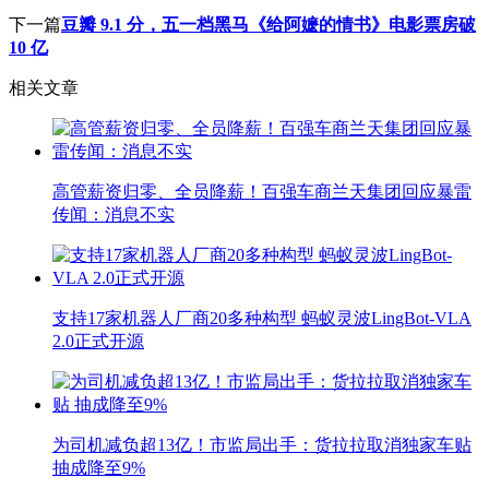
下一篇
豆瓣 9.1 分，五一档黑马《给阿嬷的情书》电影票房破
10 亿
相关文章
高管薪资归零、全员降薪！百强车商兰天集团回应暴雷
传闻：消息不实
支持17家机器人厂商20多种构型 蚂蚁灵波LingBot-VLA
2.0正式开源
为司机减负超13亿！市监局出手：货拉拉取消独家车贴
抽成降至9%