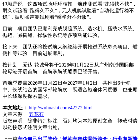
也就是说，这四项试验环环相扣：航速测试看“跑得快不快”，
耐久试验看“跑得久不久”，无人机舱试验看“自动化运行稳不
稳”，振动噪声测试则看“乘坐舒不舒服”。
目前，项目团队已顺利完成脱硫系统、造水机、压载水系统、
抛锚、减摇鳍、操纵性系统等多项功能试验。
接下来，团队还将按试航大纲继续开展推进系统剩余项目、艏
侧推等试验，目前进展顺利。
按计划，爱达·花城号将于2026年11月22日从广州南沙国际邮
轮母港开启首航，首航季航线船票已经开售。
首航季覆盖2026年11月22日至2027年1月2日，共推出6个短、
中、长线结合的国际邮轮航次，既适合短途休闲度假，也兼顾
中长线深度探索需求。
本文地址：
http://wuhuashi.com/42272.html
文章来源：
五花石
版权声明：
除非特别标注，否则均为本站原创文章，转载时请
以链接形式注明文章出处。
上一篇
车企自己出手降价！燃油车集体骨折清仓：行业向新能