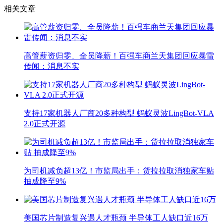
相关文章
高管薪资归零、全员降薪！百强车商兰天集团回应暴雷
传闻：消息不实
支持17家机器人厂商20多种构型 蚂蚁灵波LingBot-VLA
2.0正式开源
为司机减负超13亿！市监局出手：货拉拉取消独家车贴
抽成降至9%
美国芯片制造复兴遇人才瓶颈 半导体工人缺口近16万