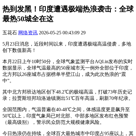
热到发黑！印度遭遇极端热浪袭击：全球
最热50城全在这
五花石
网络资讯
2026-05-25 00:43:09
29
5月23日消息，近段时间以来，印度遭遇极端高温侵袭，多地
创下数值新高！
本月22日上午10时50分，全球气象监测平台AQI.in发布的实时
数据显示，全球气温最高的50座城市无一例外全部位于印度，
北方邦以26座城市占据榜单半壁江山，成为此次热浪的“震
中”。
其中北方邦班达地区创下48.2℃的极端高温，打破73年历史记
录；拉贾斯坦邦珀洛迪镇测出51℃百年高温，刷新70年纪录。
全国范围内，气温普遍在40-48℃之间，体感温度更是飙升至
50℃以上，印度气象局已对北部、中部多地区发布红色预警
（最高级别），警示民众防范大规模健康风险。
今日热浪仍在持续，全球百大最热城市中印度占95座以上，其