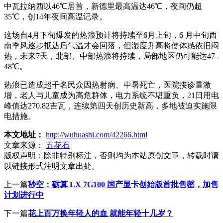
中瓦拉纳西以46℃居首，新德里最高温达46℃，夜间仍超
35℃，创14年夜间高温记录。
这场自4月下旬爆发的热浪预计将持续至6月上旬，6 月中旬西
南季风逐步抵达后气温才会回落，但湿度升高将使体感依旧闷
热，未来7天，北部、中部热浪将持续，局部地区仍可能达47-
48℃。
热浪已造成超千名民众因热射病、中暑死亡，医院接诊量激
增，老人与儿童成为高危群体，电力系统不堪重负，21日用电
峰值达270.82吉瓦，连续第四天创历史新高，多地被迫实施限
电措施。
本文地址：
http://wuhuashi.com/42266.html
文章来源：
五花石
版权声明：
除非特别标注，否则均为本站原创文章，转载时请
以链接形式注明文章出处。
上一篇
秒空：砺算 LX 7G100 国产显卡创始版首批售罄，加售
计划进行中
下一篇
花上百万换年轻人的血 就能年轻十几岁？