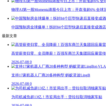
物理AI第一股Momenta港股今日上市：开盘涨超6% 全
中国预制房全球爆单！拆封84个巨型快递后直接变成酒店
最新文章
高管薪资归零、全员降薪！百强车商兰天集团回应暴雷传
2026-07-08
0
支持17家机器人厂商20多种构型 蚂蚁灵波LingB
2026-07-08
0
为司机减负超13亿！市监局出手：货拉拉取消独家车贴
2026-07-08
0