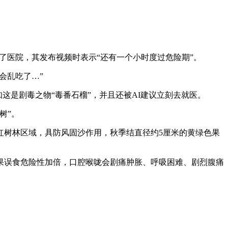
了医院，其发布视频时表示“还有一个小时度过危险期”。
会乱吃了…”
知这是剧毒之物“毒番石榴”，并且还被AI建议立刻去就医。
树”。
红树林区域，具防风固沙作用，秋季结直径约5厘米的黄绿色果
果误食危险性加倍，口腔喉咙会剧痛肿胀、呼吸困难、剧烈腹痛