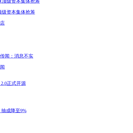
球顶级资本集体抢筹
闻