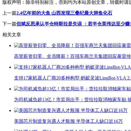
版权声明：
除非特别标注，否则均为本站原创文章，转载时请
上一篇
2.4亿年前的大鱼 山西发现三叠纪最大肺鱼化石
下一篇
但斌反思承认半仓特斯拉是失误 ：若半仓英伟达至少赚1
相关文章
高管薪资归零、全员降薪！百强车商兰天集团回应暴雷传
支持17家机器人厂商20多种构型 蚂蚁灵波LingBot-VLA 
为司机减负超13亿！市监局出手：货拉拉取消独家车贴 抽
美国芯片制造复兴遇人才瓶颈 半导体工人缺口近16万