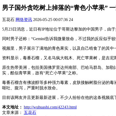
男子国外贪吃树上掉落的“青色小苹果” 一
五花石
网络资讯
2026-05-25 00:07:36
24
5月23日消息，近日有IP地址位于哥斯达黎加的中国男子，
同时男子还称：“Gemini告诉我微量致命，不过我的反应似
视频里，男子展示了满地的青色果实，以及自己啃食了的其中一个
资料显示，毒番石榴，又名马疯大戟木、死亡苹果树，是吉尼斯
原生热带美洲，包括美国佛罗里达州南部、巴哈马群岛、加勒
实，酷似青苹果，故有“死亡小苹果”之称。
毒番石榴含有佛波醇等多种强力毒素，皮肤接触树脂分泌的毒
呕吐、腹泻，严重时脱水致命。
目前该网友并且更新最新进展，不少人纷纷在他的这条视频底
本文地址：
http://wuhuashi.com/42243.html
文章来源：
五花石