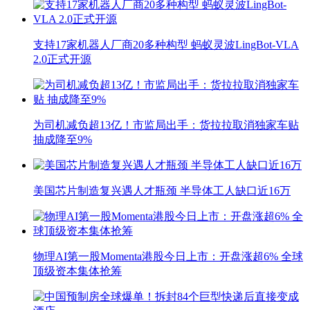
支持17家机器人厂商20多种构型 蚂蚁灵波LingBot-VLA
2.0正式开源
为司机减负超13亿！市监局出手：货拉拉取消独家车贴
抽成降至9%
美国芯片制造复兴遇人才瓶颈 半导体工人缺口近16万
物理AI第一股Momenta港股今日上市：开盘涨超6% 全球
顶级资本集体抢筹