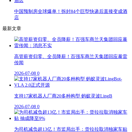
中国预制房全球爆单！拆封84个巨型快递后直接变成酒
店
最新文章
高管薪资归零、全员降薪！百强车商兰天集团回应暴雷
传闻
2026-07-08
0
支持17家机器人厂商20多种构型 蚂蚁灵波LingB
2026-07-08
0
为司机减负超13亿！市监局出手：货拉拉取消独家车贴