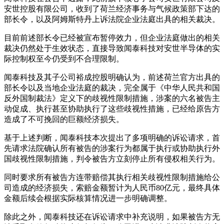
安世控股有限公司，收到了荷兰经济事务与气候政策部下达的
部长令，以及阿姆斯特丹上诉法院企业法庭出具的相关裁决。
目前前述部长令已经被宣布暂停效力，但企业法庭做出的相关
裁决仍然处于生效状态，直接导致闻泰科技对安世半导体的实
际控制权至今仍受到不合理限制。
闻泰科技及其子公司裕成控股明确认为，前述荷兰官方出具的
部长令以及当地企业法庭的裁决，完全属于《中华人民共和国
反外国制裁法》定义下的歧视性限制措施，涉案的六名被告主
动促成、执行甚至协助执行了这些歧视性措施，已经给原告方
造成了不可挽回的巨额经济损失。
基于上述判断，闻泰科技本次提出了多项明确的诉讼请求，首
先请求法院确认所有被告的涉案行为都属于执行或协助执行外
国歧视性限制措施，判令被告方立刻停止所有侵权相关行为。
同时要求所有被告方连带赔偿其执行相关歧视性限制措施给公
司造成的经济损失，索赔金额暂计为人民币80亿元，最终具体
金额后续会根据实际核算情况进一步明确调整。
除此之外，闻泰科技还在诉讼请求中补充说明，如果被告方无