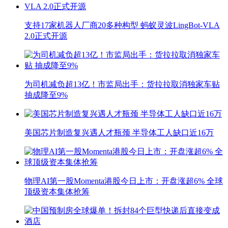
支持17家机器人厂商20多种构型 蚂蚁灵波LingBot-VLA
2.0正式开源
为司机减负超13亿！市监局出手：货拉拉取消独家车贴
抽成降至9%
美国芯片制造复兴遇人才瓶颈 半导体工人缺口近16万
物理AI第一股Momenta港股今日上市：开盘涨超6% 全球
顶级资本集体抢筹