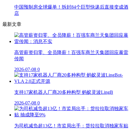
中国预制房全球爆单！拆封84个巨型快递后直接变成酒
店
最新文章
高管薪资归零、全员降薪！百强车商兰天集团回应暴雷
传闻
2026-07-08
0
支持17家机器人厂商20多种构型 蚂蚁灵波LingB
2026-07-08
0
为司机减负超13亿！市监局出手：货拉拉取消独家车贴