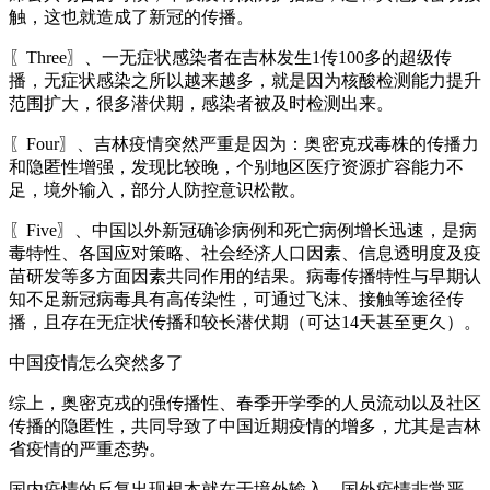
触，这也就造成了新冠的传播。
〖Three〗、一无症状感染者在吉林发生1传100多的超级传
播，无症状感染之所以越来越多，就是因为核酸检测能力提升
范围扩大，很多潜伏期，感染者被及时检测出来。
〖Four〗、吉林疫情突然严重是因为：奥密克戎毒株的传播力
和隐匿性增强，发现比较晚，个别地区医疗资源扩容能力不
足，境外输入，部分人防控意识松散。
〖Five〗、中国以外新冠确诊病例和死亡病例增长迅速，是病
毒特性、各国应对策略、社会经济人口因素、信息透明度及疫
苗研发等多方面因素共同作用的结果。病毒传播特性与早期认
知不足新冠病毒具有高传染性，可通过飞沫、接触等途径传
播，且存在无症状传播和较长潜伏期（可达14天甚至更久）。
中国疫情怎么突然多了
综上，奥密克戎的强传播性、春季开学季的人员流动以及社区
传播的隐匿性，共同导致了中国近期疫情的增多，尤其是吉林
省疫情的严重态势。
国内疫情的反复出现根本就在于境外输入，国外疫情非常严