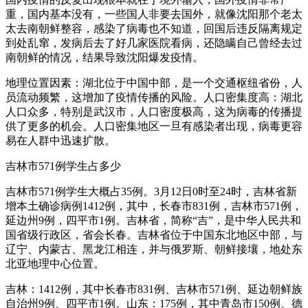
重，国内基本没有，一些国人非要去国外，就像沈阳那个老太
太去南朝鲜整容，感染了病毒也不知道，回国后违反隔离规定
到处乱窜，发病后去了好几家医院看病，还隐瞒自己曾经去过
南朝鲜的情况，结果导致沈阳爆发疫情。
地理位置因素：湖北位于中国中部，是一个交通枢纽省份，人
员流动频繁，这增加了疫情传播的风险。人口密集度高：湖北
人口众多，特别是武汉市，人口密度极高，这为病毒的传播提
供了更多的机会。人口密集地区一旦有感染者出现，病毒更容
易在人群中迅速扩散。
吉林市571例学生占多少
吉林市571例学生大概占35例。3月12日0时至24时，吉林省新
增本土确诊病例1412例，其中，长春市831例，吉林市571例，
延边州9例，四平市1例。吉林省，简称“吉”，是中华人民共和
国省级行政区，省会长春。吉林省位于中国东北地区中部，与
辽宁、内蒙古、黑龙江相连，并与俄罗斯、朝鲜接壤，地处东
北亚地理中心位置。
吉林：1412例，其中长春市831例、吉林市571例、延边朝鲜族
自治州9例、四平市1例。山东：175例，其中青岛市150例、德