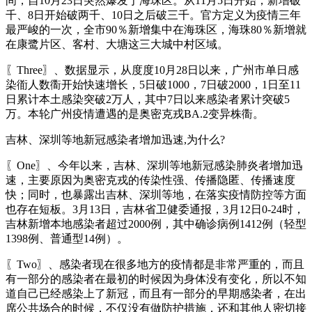
间，自10月23日突然爆发于海珠区。从11月5日开始，新增破
千、8日开始破两千、10日之后破三千。官方定义为疫情三年
最严峻的一次，全市90％新增集中在海珠区，海珠80％新增就
在康鹭片区、客村、大塘这三大城中村区域。
〖Three〗、数据显示，从度度10月28日以来，广州市单日感
染衜人数衟开始快速增长，5日破1000，7日破2000，1日至11
日累计本土感染突破2万人，其中7日以来感染者累计突破5
万。本轮广州疫情遭遇的是奥密克戎BA.2变异株衟。
吉林、深圳等地新冠感染者增加迅速,为什么?
〖One〗、今年以来，吉林、深圳等地新冠感染肺炎者增加迅
速，主要原因为奥密克戎的传染性强、传播隐匿、传播速度
快；同时，也暴露出吉林、深圳等地，在落实疫情防控等方面
也存在短板。3月13日，吉林省卫健委通报，3月12日0-24时，
吉林新增本地感染者超过2000例，其中确诊病例1412例（轻型
1398例、普通型14例）。
〖Two〗、感染者现在很多地方的疫情都是非常严重的，而且
有一部分的感染者在最初的时候因为身体没有变化，所以不知
道自己已经感染上了新冠，而且有一部分的早期感染者，在出
席公共场合的时候，不仅没有做防护措施，还和其他人密切接