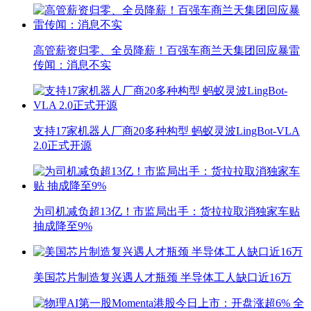
高管薪资归零、全员降薪！百强车商兰天集团回应暴雷
传闻：消息不实
支持17家机器人厂商20多种构型 蚂蚁灵波LingBot-VLA
2.0正式开源
为司机减负超13亿！市监局出手：货拉拉取消独家车贴
抽成降至9%
美国芯片制造复兴遇人才瓶颈 半导体工人缺口近16万