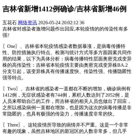
吉林省新增1412例确诊/吉林省新增46例
五花石
网络资讯
2026-05-24 20:02:12
36
吉林省对感染者激增问题作出回应,本轮疫情的的传染性有多
强?
〖One〗、吉林省本轮疫情感染者数据暴涨，是病毒传播特
性、防控措施执行特点、检测与统计方式等多方面因素共同作
用的结果，以下为具体分析：病毒传播特性层面奥密克戎变异
株的高传染性：吉林省本轮疫情主要由奥密克戎变异株BA.2
分支引起，该变异株具有传播速度快、传染性强、传播隐匿性
强等特点。
〖Two〗、吉林省的感染者一直都在不断的增加，确诊病例有
1412例，无症状感染者有744例，累积人数达到了2052例，是
人员来帮助自己的工作，而吉林省的相关人员也做出了回应，
之所以感染病例一直都在增加，也是因为这次的病毒传播是非
常隐匿的，也具有极强的传染力，传播速度非常的快。
〖Three〗、这轮疫情所导致的病情并不严重。这是一个非常
有趣的现象，虽然吉林地区的新冠区的人数非常多，但几乎