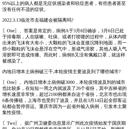
95%以上的病人都是无症状感染者和轻症患者，有些患者甚至
没有任何不适的症状。
2022.3.13临沧市去福建会被隔离吗?
〖One〗、答案是肯定的，病例A于3月8日确诊，3月6日已处
于排毒期，人在咳嗽、吐痰、或者打喷嚏的过程中，从体内喷
出来的飞沫有大有小，大颗粒的飞沫会直接沉降到地面，而一
些小颗粒的飞沫会悬浮在空气中，形成气溶胶，其他人吸入气
溶胶即可造成传播。而此时，病例B又没有佩戴口罩，就这样
被感染了。
内地日增本土病例破三千,本轮疫情主要波及到了哪些城市?
〖One〗、内地日增本土病例破3000，本轮疫情波及到的城市
也比较多，在短短一周之内就波及了26个省份，其中吉林省的
增长速度非常快，超过2100例都来自这个省份，北京市也出现
6条传播链，上海市也受到了波及，并且在3月14日起全部客运
站都会暂停营运。重庆市因为一起省外输入病例，引发本土聚
集性疫情。
〖Two〗、据广州卫健委信息显示广州此次疫情始发于国庆期