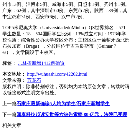
州市13例、淄博市5例、威海市5例、日照市1例、滨州市1例。
广东：62例，其中深圳市60例、东莞市2例。陕西：39例，其
中宝鸡市31例、西安市6例、汉中市2例。
TOP5米尼奥大学（UniversidadedoMinho）QS世界排名：571
学生数量：18，504国际学生比例：13%成立时间：1973年学
校性质：综合性公办大学校区分布：主校区位于葡萄牙西北部
布拉加市（Braga），分校区位于吉马良斯市（Guimar？
es），文学院设于主校区。
标签：
吉林省新增1412例确诊
本文地址：
http://wuhuashi.com/42202.html
文章来源：
五花石
版权声明：
除非特别标注，否则均为本站原创文章，转载时请
以链接形式注明文章出处。
上一篇
石家庄最新确诊5人均为学生/石家庄新增学生
下一篇
闻泰科技起诉安世等六被告索赔 80 亿元，法院已受理
相关文章