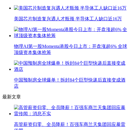
美国芯片制造复兴遇人才瓶颈 半导体工人缺口近16万
物理AI第一股Momenta港股今日上市：开盘涨超6% 全球
顶级资本集体抢筹
中国预制房全球爆单！拆封84个巨型快递后直接变成酒
店
最新文章
高管薪资归零、全员降薪！百强车商兰天集团回应暴雷