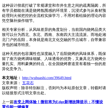
这种设计彻底打破了常规课堂和市井生意之间的疏离隔阂，所
有学员都能在满是烧烤氛围感的环境里，沉浸式参与从食材预
处理到火候把控的全流程实操学习，不用对着枯燥的理论内容
凭空脑补操作细节。
相关专家分析，从风味差异的角度划分，当前国内烧烤品类大
致可以分为西北、东北、西南、东南四大主流流派。而地处湘
北门户的岳阳，本身就是南北文化交融的节点城市，自带兼容
并包的城市特质。
这种天然的包容属性也深度融入了岳阳烧烤的风味体系，既保
留了南方烧烤调味细腻、入味透骨的优势，又兼具北方烧烤分
量扎实、用料豪爽的特点，在全国烧烤赛道里有着独一份的差
异化竞争力。
本文地址：
http://wuhuashi.com/39649.html
文章来源：
五花石
版权声明：
除非特别标注，否则均为本站原创文章，转载时请
以链接形式注明文章出处。
上一篇
改变上网体验！微软将为Edge新增故障提示：不懂设
置也能一键修复