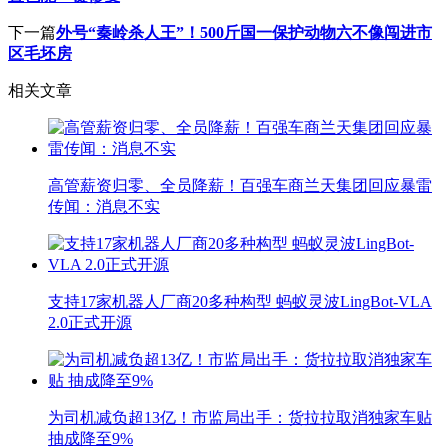
下一篇
外号“秦岭杀人王”！500斤国一保护动物六不像闯进市
区毛坯房
相关文章
高管薪资归零、全员降薪！百强车商兰天集团回应暴雷
传闻：消息不实
支持17家机器人厂商20多种构型 蚂蚁灵波LingBot-VLA
2.0正式开源
为司机减负超13亿！市监局出手：货拉拉取消独家车贴
抽成降至9%