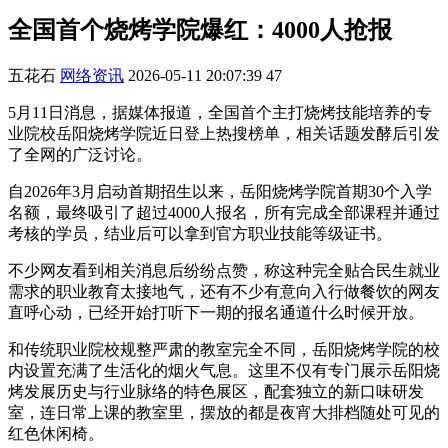
全国首个烧烤学院爆红：4000人抢报
五花石
网络资讯
2026-05-11 20:07:39
47
5月11日消息，据媒体报道，全国首个主打烧烤技能培养的专
业院校岳阳烧烤学院近日登上热搜榜单，相关话题发酵后引发
了全网的广泛讨论。
自2026年3月启动首期招生以来，岳阳烧烤学院首期30个入学
名额，最终吸引了超过4000人报名，所有完成全部课程并通过
考核的学员，结业后可以拿到官方职业技能等级证书。
不少网友看到相关消息后纷纷点赞，称这种完全贴合民生就业
需求的职业教育太接地气，还有不少有意向入行做餐饮的网友
直呼心动，已经开始打听下一期的报名通道什么时候开放。
和传统职业院校规整严肃的教室完全不同，岳阳烧烤学院的校
内设置充满了生活化的烟火气息。这里不仅有专门展示岳阳烧
烤发展历史与行业脉络的特色展区，配套独立的新口味研发
室，连日常上课的教室里，摆放的都是夜宵大排档随处可见的
红色休闲椅。